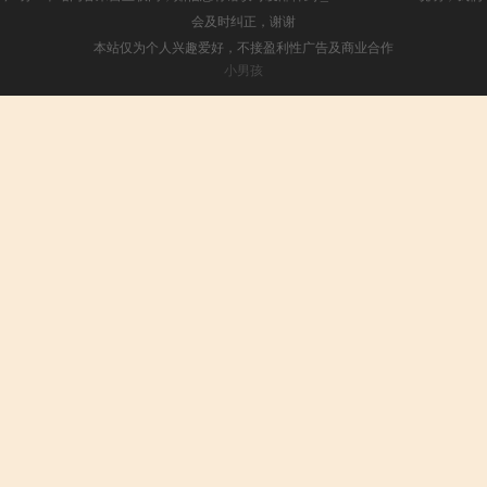
会及时纠正，谢谢
本站仅为个人兴趣爱好，不接盈利性广告及商业合作
小男孩