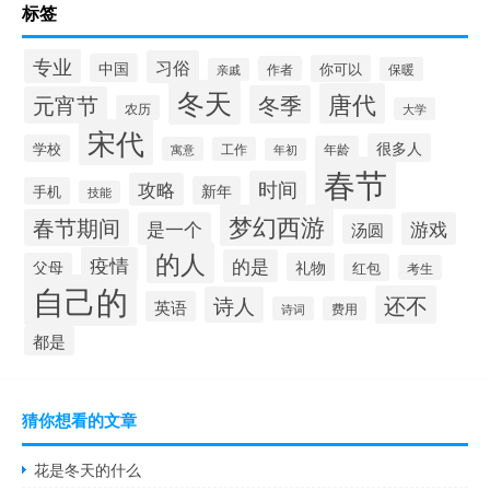
标签
专业
习俗
中国
你可以
作者
保暖
亲戚
冬天
唐代
冬季
元宵节
农历
大学
宋代
很多人
学校
年龄
寓意
工作
年初
春节
时间
攻略
新年
手机
技能
梦幻西游
春节期间
是一个
游戏
汤圆
的人
疫情
的是
父母
礼物
红包
考生
自己的
还不
诗人
英语
诗词
费用
都是
猜你想看的文章
花是冬天的什么