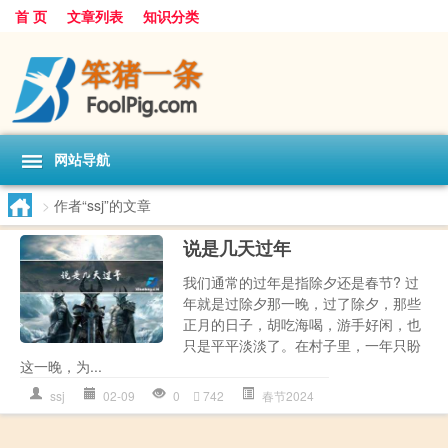
首 页
文章列表
知识分类
网站导航
>
作者“ssj”的文章
说是几天过年
我们通常的过年是指除夕还是春节? 过
年就是过除夕那一晚，过了除夕，那些
正月的日子，胡吃海喝，游手好闲，也
只是平平淡淡了。在村子里，一年只盼
这一晚，为...
ssj
02-09
0
742
春节2024