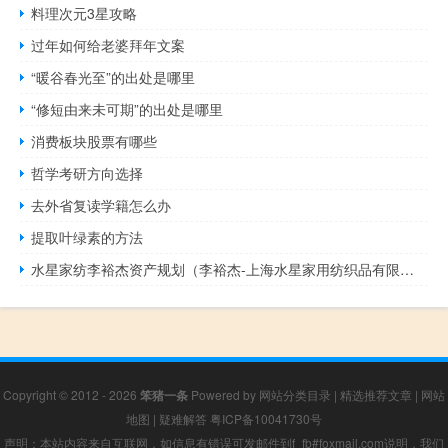
料理次元3星攻略
过年如何给老婆拜年文案
“暖谷春光至”的出处是哪里
“修短由来未可期”的出处是哪里
消费板块股票有哪些
哲学考研方向选择
去外省复读学籍怎么办
提取叶绿素的方法
水星家纺李裕杰资产规划（李裕杰-上海水星家用纺织品有限公司创始人介绍）
Copyright © 2012 - 2026
笨猪一条
Powered by
网站分类目录
|
精选推荐文章
|
网站
地图
|
疑难解答
粤ICP备10041730号
声明：本站内容来自互联网，如信息有错误可发邮件到f_fb#foxmail.com说明，我们