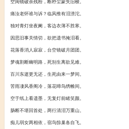
空闺镜破余残粉，断杼尘蒙失旧梭。
痛汝老怀谁与诉？临风惟有泪滂沱。
独对青灯坐夜阑，客边衣薄不胜寒。
因思旧事关情切，欲把遗书掩泪看。
花落香消人寂寂，台空镜破月团团。
梦魂割断幽明路，死别生离欲见难。
百川东逝更无还，生死由来一梦间。
苦雨凄风香阁冷，落花啼鸟绣帷间。
空于纸上看遗墨，无复灯前睹笑颜。
肠断不堪回首处，两行清泪万重山。
痴儿弱女两相依，宿鸟惊巢各自飞。