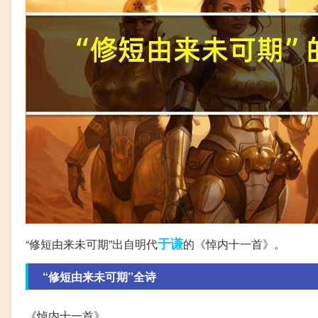
于谦
“修短由来未可期”出自明代
的《悼内十一首》。
“修短由来未可期”全诗
《悼内十一首》