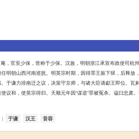
益，号节庵，官至少保，世称于少保。汉族，明朝浙江承宣布政使司杭
担任明朝山西河南巡抚。明英宗时期，因得罪王振下狱，后释放
书。于谦力排南迁之议，决策守京师，与诸大臣请郕王即位。瓦
使议和，使英宗得归。天顺元年因“谋逆”罪被冤杀。谥曰忠肃。
：
于谦
汉王
音容