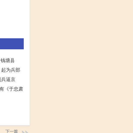
州钱塘县
，起为兵部
剌兵逼京
有《于忠肃
下一篇