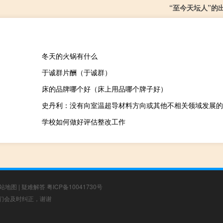
“至今天坛人”的
冬天的火锅有什么
于诚群片酬（于诚群）
床的品牌哪个好（床上用品哪个牌子好）
史丹利：没有向室温超导材料方向或其他不相关领域发展的
学校如何做好评估整改工作
站地图
|
疑难解答
粤ICP备10041730号
，我们会及时纠正，谢谢