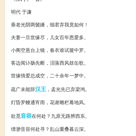
明代 于谦
垂老光阴两鬓皤，细君弃我竟如何！
夫妻一旦世缘尽，儿女百年恩爱多。
小阁空悬台上镜，春衣谁试箧中罗。
客边闻讣肠先断，泪落西风鼓缶歌。
世缘情爱总成空，二十余年一梦中。
汉王
疏广未能辞
，孟光先已弃梁鸿。
灯昏罗幔通宵雨，花谢雕栏蓦地风。
音容
欲觅
在何处？九原无路辨西东。
缥渺音容何处寻？乱山重叠暮云深。