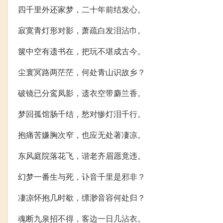
四千里外还家梦，二十年前结发心。
寂寞青灯形对影，萧疏白发泪沾巾。
箧中空有遗书在，把玩不堪成古今。
尘寰冥路两茫茫，何处青山识故乡？
破镜已分鸾凤影，遗衣空带麝兰香。
梦回孤馆肠千结，愁对惨灯泪千行。
抱痛苦嫌胸次窄，也应无处著凄凉。
东风庭院落花飞，谐老齐眉愿竟违。
幻梦一番生与死，讣音千里是邪非？
凄凉怀抱几时歇，缥渺音容何处归？
魂断九泉招不得，客边一日几沾衣。