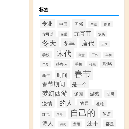
标签
专业
习俗
中国
作者
亲戚
元宵节
你可以
农历
保暖
冬天
唐代
冬季
大学
宋代
学校
寓意
工作
年初
攻略
很多人
手机
年龄
技能
春节
时间
新年
春节期间
是一个
梦幻西游
游戏
汤圆
父母
的人
疫情
的是
礼物
自己的
英语
红包
考生
还不
诗人
都是
诗词
费用