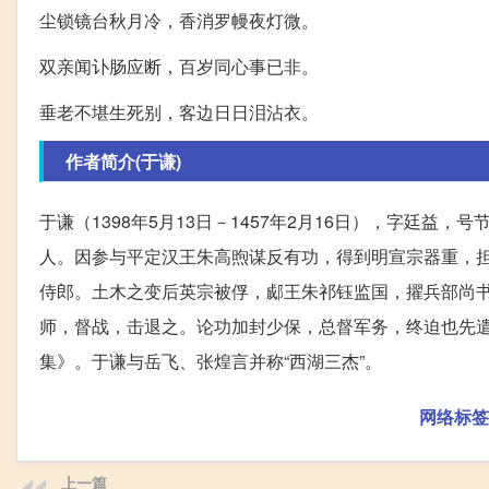
尘锁镜台秋月冷，香消罗幔夜灯微。
双亲闻讣肠应断，百岁同心事已非。
垂老不堪生死别，客边日日泪沾衣。
作者简介(于谦)
于谦（1398年5月13日－1457年2月16日），字廷
人。因参与平定汉王朱高煦谋反有功，得到明宣宗器重，
侍郎。土木之变后英宗被俘，郕王朱祁钰监国，擢兵部尚
师，督战，击退之。论功加封少保，总督军务，终迫也先遣
集》。于谦与岳飞、张煌言并称“西湖三杰”。
网络标签
上一篇