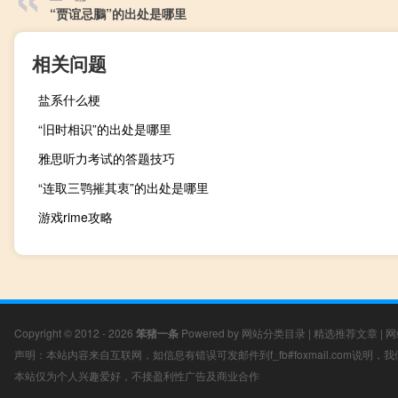
“贾谊忌鵩”的出处是哪里
相关问题
盐系什么梗
“旧时相识”的出处是哪里
雅思听力考试的答题技巧
“连取三鹗摧其衷”的出处是哪里
游戏rime攻略
Copyright © 2012 - 2026
笨猪一条
Powered by
网站分类目录
|
精选推荐文章
|
网
声明：本站内容来自互联网，如信息有错误可发邮件到f_fb#foxmail.com说明
本站仅为个人兴趣爱好，不接盈利性广告及商业合作