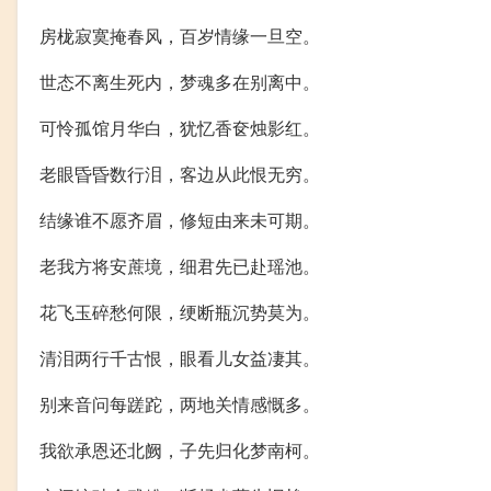
房栊寂寞掩春风，百岁情缘一旦空。
世态不离生死内，梦魂多在别离中。
可怜孤馆月华白，犹忆香奁烛影红。
老眼昏昏数行泪，客边从此恨无穷。
结缘谁不愿齐眉，修短由来未可期。
老我方将安蔗境，细君先已赴瑶池。
花飞玉碎愁何限，绠断瓶沉势莫为。
清泪两行千古恨，眼看儿女益凄其。
别来音问每蹉跎，两地关情感慨多。
我欲承恩还北阙，子先归化梦南柯。