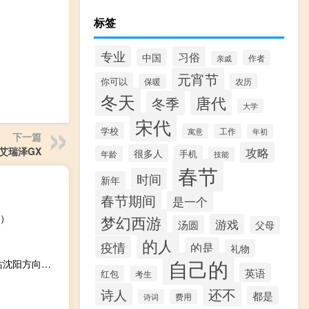
标签
专业
习俗
中国
作者
亲戚
元宵节
你可以
农历
保暖
冬天
唐代
冬季
大学
宋代
学校
寓意
工作
年初
下一篇
艾瑞泽GX
攻略
很多人
手机
年龄
技能
春节
时间
新年
春节期间
是一个
）
梦幻西游
游戏
汤圆
父母
的人
疫情
的是
礼物
自己的
2023-09-30 18:53： 截至18时52分：1、卢龙站至北戴河站沈阳方向、秦皇岛站至孟姜站双向管制解除，车辆恢复正常通行。2、因车流量大，高速交警管制：玉田站至迁安站沈阳方向禁止货车通行。3、京哈高速（河北段）主线畅通，可正常通行。 ​​​
英语
红包
考生
还不
诗人
都是
诗词
费用