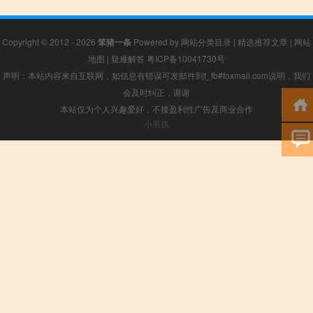
Copyright © 2012 - 2026
笨猪一条
Powered by
网站分类目录
|
精选推荐文章
|
网站
地图
|
疑难解答
粤ICP备10041730号
声明：本站内容来自互联网，如信息有错误可发邮件到f_fb#foxmail.com说明，我们
会及时纠正，谢谢
本站仅为个人兴趣爱好，不接盈利性广告及商业合作
小男孩