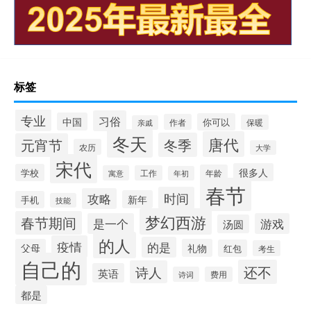
标签
专业
习俗
中国
你可以
作者
保暖
亲戚
冬天
唐代
冬季
元宵节
农历
大学
宋代
很多人
学校
年龄
寓意
工作
年初
春节
时间
攻略
新年
手机
技能
梦幻西游
春节期间
是一个
游戏
汤圆
的人
疫情
的是
父母
礼物
红包
考生
自己的
还不
诗人
英语
诗词
费用
都是