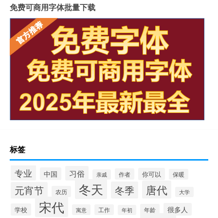
免费可商用字体批量下载
标签
专业
习俗
中国
你可以
作者
保暖
亲戚
冬天
唐代
冬季
元宵节
农历
大学
宋代
很多人
学校
年龄
寓意
工作
年初