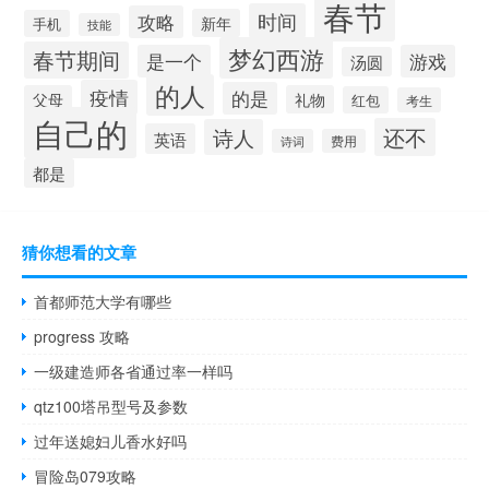
春节
时间
攻略
新年
手机
技能
梦幻西游
春节期间
是一个
游戏
汤圆
的人
疫情
的是
父母
礼物
红包
考生
自己的
还不
诗人
英语
诗词
费用
都是
猜你想看的文章
首都师范大学有哪些
progress 攻略
一级建造师各省通过率一样吗
qtz100塔吊型号及参数
过年送媳妇儿香水好吗
冒险岛079攻略