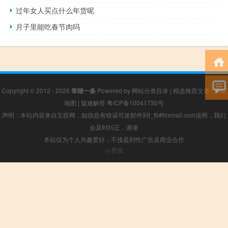
过年女人买点什么年货呢
月子里能吃春节肉吗
Copyright © 2012 - 2026
笨猪一条
Powered by
网站分类目录
|
精选推荐文章
|
网站
地图
|
疑难解答
粤ICP备10041730号
声明：本站内容来自互联网，如信息有错误可发邮件到f_fb#foxmail.com说明，我们
会及时纠正，谢谢
本站仅为个人兴趣爱好，不接盈利性广告及商业合作
小男孩