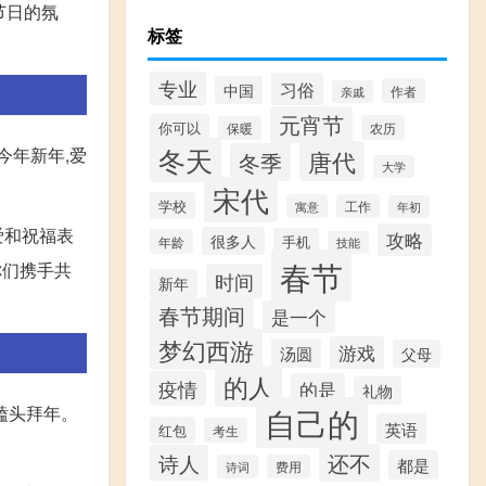
节日的氛
标签
专业
习俗
中国
作者
亲戚
元宵节
你可以
农历
保暖
冬天
今年新年,爱
唐代
冬季
大学
宋代
学校
寓意
工作
年初
爱和祝福表
攻略
很多人
手机
年龄
技能
春节
你们携手共
时间
新年
春节期间
是一个
梦幻西游
游戏
汤圆
父母
的人
疫情
的是
礼物
磕头拜年。
自己的
英语
红包
考生
还不
诗人
都是
诗词
费用