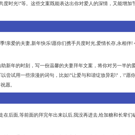
们携手共度时光\"等。这些文案既能表达出你对爱人的深情，又能增加
!亲爱的夫妻,新年快乐!愿你们携手共度时光,爱情长存,永相伴! 
借助新年的时刻，写一份温馨的夫妻拜年文案，将你对另一半的
尝试用一些浪漫的词句，比如\"让爱与和谐绽放异彩\"，\"愿
好祝愿。
走在后面,等前面的拜完年出来以后,我没再进去,给加糖和长辈们