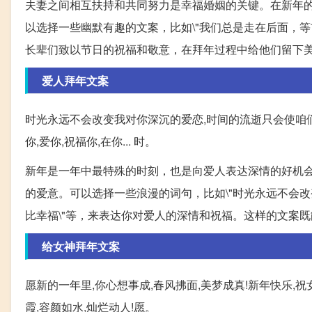
夫妻之间相互扶持和共同努力是幸福婚姻的关键。在新年
以选择一些幽默有趣的文案，比如\"我们总是走在后面，
长辈们致以节日的祝福和敬意，在拜年过程中给他们留下
爱人拜年文案
时光永远不会改变我对你深沉的爱恋,时间的流逝只会使咱们的
你,爱你,祝福你,在你... 时。
新年是一年中最特殊的时刻，也是向爱人表达深情的好机
的爱意。可以选择一些浪漫的词句，比如\"时光永远不会改变
比幸福\"等，来表达你对爱人的深情和祝福。这样的文案
给女神拜年文案
愿新的一年里,你心想事成,春风拂面,美梦成真!新年快乐,祝
霞,容颜如水,灿烂动人!愿。