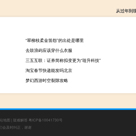
从过年到
“翠柳枝柔金笛怨”的出处是哪里
去鼓浪屿应该穿什么衣服
三五互联：证券简称拟变更为“琏升科技”
淘宝春节快递能发吗北京
梦幻西游时空裂隙攻略
站地图
|
疑难解答
粤ICP备10041730号
，我们会及时纠正，谢谢