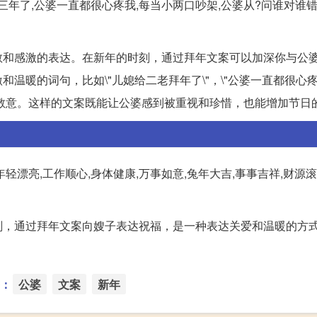
三年了,公婆一直都很心疼我,每当小两口吵架,公婆从?问谁对谁错
敬和感激的表达。在新年的时刻，通过拜年文案可以加深你与公
暖的词句，比如\"儿媳给二老拜年了\"，\"公婆一直都很心疼
激和敬意。这样的文案既能让公婆感到被重视和珍惜，也能增加节日
漂亮,工作顺心,身体健康,万事如意,兔年大吉,事事吉祥,财源滚
刻，通过拜年文案向嫂子表达祝福，是一种表达关爱和温暖的方
：
公婆
文案
新年