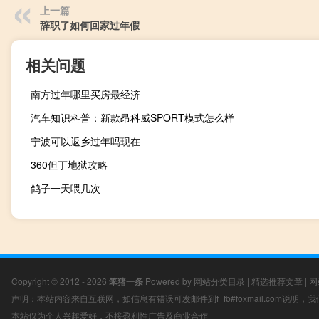
上一篇
辞职了如何回家过年假
相关问题
南方过年哪里买房最经济
汽车知识科普：新款昂科威SPORT模式怎么样
宁波可以返乡过年吗现在
360但丁地狱攻略
鸽子一天喂几次
Copyright © 2012 - 2026
笨猪一条
Powered by
网站分类目录
|
精选推荐文章
|
网
声明：本站内容来自互联网，如信息有错误可发邮件到f_fb#foxmail.com说明
本站仅为个人兴趣爱好，不接盈利性广告及商业合作