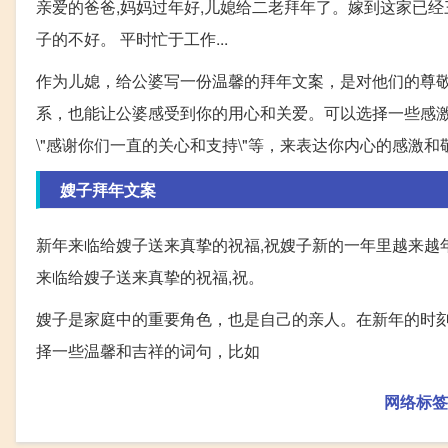
亲爱的爸爸,妈妈过年好,儿媳给二老拜年了。嫁到这家已经
子的不好。 平时忙于工作...
作为儿媳，给公婆写一份温馨的拜年文案，是对他们的尊
系，也能让公婆感受到你的用心和关爱。可以选择一些感激和温
\"感谢你们一直的关心和支持\"等，来表达你内心的感
嫂子拜年文案
新年来临给嫂子送来真挚的祝福,祝嫂子新的一年里越来越年轻
来临给嫂子送来真挚的祝福,祝。
嫂子是家庭中的重要角色，也是自己的亲人。在新年的时
择一些温馨和吉祥的词句，比如
网络标签