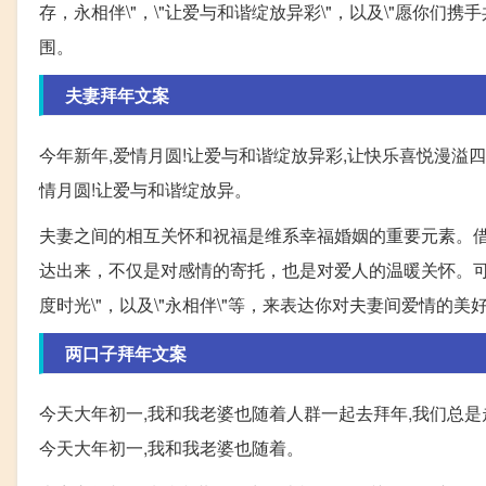
存，永相伴\"，\"让爱与和谐绽放异彩\"，以及\"愿你
围。
夫妻拜年文案
今年新年,爱情月圆!让爱与和谐绽放异彩,让快乐喜悦漫溢四季
情月圆!让爱与和谐绽放异。
夫妻之间的相互关怀和祝福是维系幸福婚姻的重要元素。
达出来，不仅是对感情的寄托，也是对爱人的温暖关怀。可以
度时光\"，以及\"永相伴\"等，来表达你对夫妻间爱情的美
两口子拜年文案
今天大年初一,我和我老婆也随着人群一起去拜年,我们总是
今天大年初一,我和我老婆也随着。