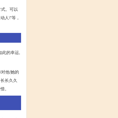
方式。可以
动人\"等，
如此的幸运,
对他/她的
够长长久久
珍惜。