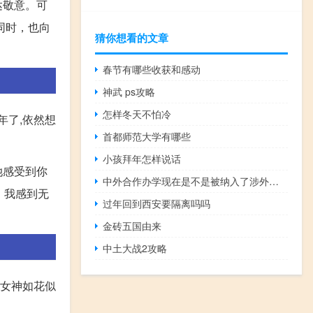
达敬意。可
同时，也向
猜你想看的文章
春节有哪些收获和感动
神武 ps攻略
怎样冬天不怕冷
年了,依然想
首都师范大学有哪些
小孩拜年怎样说话
她感受到你
中外合作办学现在是不是被纳入了涉外教育
，我感到无
过年回到西安要隔离吗吗
金砖五国由来
中土大战2攻略
位女神如花似