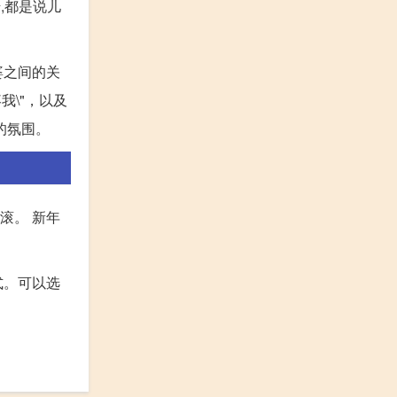
,都是说儿
婆之间的关
我\"，以及
的氛围。
滚。 新年
式。可以选