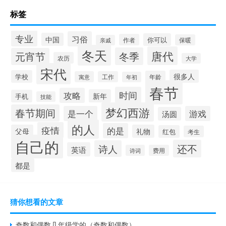
标签
专业
习俗
中国
你可以
作者
保暖
亲戚
冬天
唐代
冬季
元宵节
农历
大学
宋代
很多人
学校
年龄
寓意
工作
年初
春节
时间
攻略
新年
手机
技能
梦幻西游
春节期间
是一个
游戏
汤圆
的人
疫情
的是
父母
礼物
红包
考生
自己的
还不
诗人
英语
诗词
费用
都是
猜你想看的文章
奇数和偶数几年级学的（奇数和偶数）