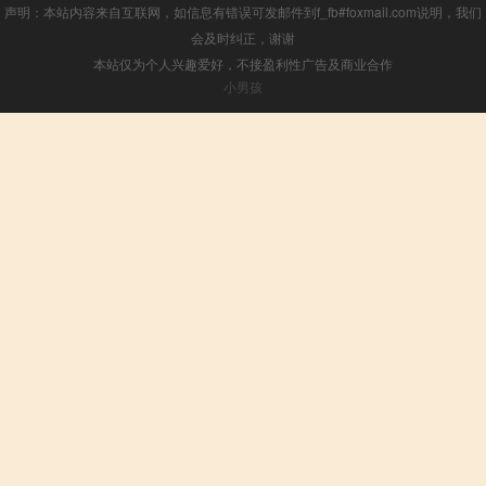
声明：本站内容来自互联网，如信息有错误可发邮件到f_fb#foxmail.com说明，我们
会及时纠正，谢谢
本站仅为个人兴趣爱好，不接盈利性广告及商业合作
小男孩