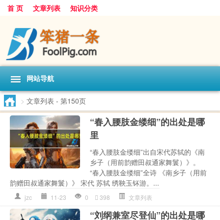
首 页
文章列表
知识分类
网站导航
>
文章列表
- 第150页
“春入腰肢金缕细”的出处是哪
里
“春入腰肢金缕细”出自宋代苏轼的《南
乡子（用前韵赠田叔通家舞鬟）》。
“春入腰肢金缕细”全诗 《南乡子（用前
韵赠田叔通家舞鬟）》 宋代 苏轼 绣鞅玉钚游。...
jzc
11-23
0
398
文章列表
“刘纲兼室尽登仙”的出处是哪