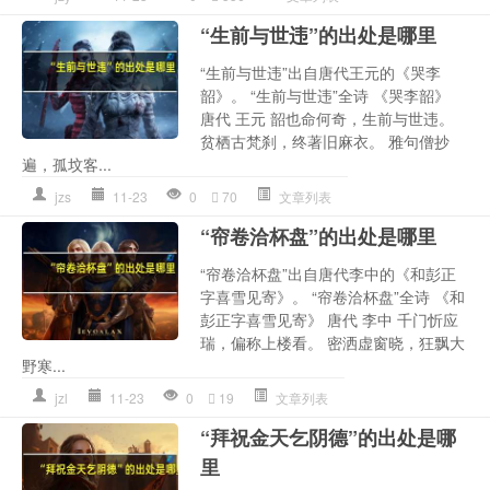
“生前与世违”的出处是哪里
“生前与世违”出自唐代王元的《哭李
韶》。 “生前与世违”全诗 《哭李韶》
唐代 王元 韶也命何奇，生前与世违。
贫栖古梵刹，终著旧麻衣。 雅句僧抄
遍，孤坟客...
jzs
11-23
0
70
文章列表
“帘卷洽杯盘”的出处是哪里
“帘卷洽杯盘”出自唐代李中的《和彭正
字喜雪见寄》。 “帘卷洽杯盘”全诗 《和
彭正字喜雪见寄》 唐代 李中 千门忻应
瑞，偏称上楼看。 密洒虚窗晓，狂飘大
野寒...
jzl
11-23
0
19
文章列表
“拜祝金天乞阴德”的出处是哪
里