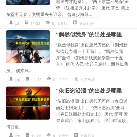
相里秀才赴举》。 “两上东堂不见春”全
诗 《送相里秀才赴举》 唐代 齐己 两上
东堂不见春，文明重去有谁亲。 曾逢少海尊...
jzl
11-23
0
649
文章列表
“飘然似我身”的出处是哪里
“飘然似我身”出自唐代齐己的《荆州新
秋病起杂题一十五首》。 “飘然似我
身”全诗 《荆州新秋病起杂题一十五
首》 唐代 齐己 病起见衰叶，飘然似我
身。 偶乘风...
jzp
11-23
0
921
文章列表
“依旧恣沿洄”的出处是哪里
“依旧恣沿洄”出自唐代无可的《春日送
丽处士归龙山》。 “依旧恣沿洄”全诗
《春日送丽处士归龙山》 唐代 无可 爱
弟直霜台，家山羡独回。 出门时返顾，
何日更...
jzy
11-23
0
556
文章列表