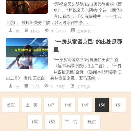
“拜祝金天乞阴德”出自唐代徐夤的《西
华》。 “拜祝金天乞阴德”全诗 《西华》
唐代 徐夤 五千仞有馀神秀，一一排云
上泬。 叠嶂出关分二陕，残冈过水作中条。...
jzb
11-23
0
466
文章列表
“一身从宦留京邑”的出处是哪
里
“一身从宦留京邑”出自唐代王贞白的
《远闻本郡行春到旧山二首》。 “一身
从宦留京邑”全诗 《远闻本郡行春到旧
山二首》 唐代 王贞白 一身从宦留京邑，五马遥闻...
jzy
11-23
0
559
文章列表
首页
上一页
147
148
149
150
151
152
153
下一页
尾页