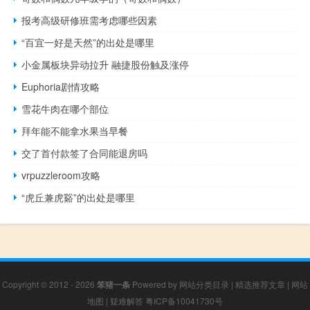
报考高级研修班需考虑哪些因素
“百宜一好是天然”的出处是哪里
小金属板块异动拉升 融捷股份触及涨停
Euphoria剧情攻略
雪花牛肉在哪个部位
拜年能不能拿水果当早餐
交了首付款签了合同能退房吗
vrpuzzleroom攻略
“虎丘兼虎谿”的出处是哪里
Copyright © 2012 - 2026
笨猪一条
Powered by
网站分类目录
|
精选推荐文章
|
网站
地图
|
疑难解答
粤ICP备10041730号