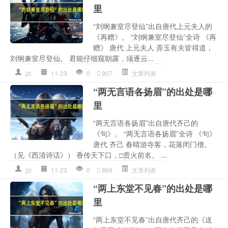
里
“刘纲兼室尽登仙”出自唐代上元夫人的
《再赠》。 “刘纲兼室尽登仙”全诗 《再
赠》 唐代 上元夫人 弄玉有夫皆得道，
刘纲兼室尽登仙。 君能仔细窥朝露，须逐云...
jzl
11-23
0
907
文章列表
“两无言语各扬眉”的出处是哪
里
“两无言语各扬眉”出自唐代齐己的
《句》。 “两无言语各扬眉”全诗 《句》
唐代 齐己 春晴游寺客，花落闭门僧。
（见《西清诗话》） 香传天下口，□贵火前名。 ...
jzl
11-23
0
869
文章列表
“两上东堂不见春”的出处是哪
里
“两上东堂不见春”出自唐代齐己的《送