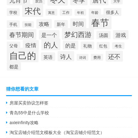
元宵节
农历
大学
宋代
很多人
学校
年龄
寓意
工作
年初
春节
时间
攻略
新年
手机
技能
梦幻西游
春节期间
是一个
游戏
汤圆
的人
疫情
的是
父母
礼物
红包
考生
自己的
还不
诗人
英语
诗词
费用
都是
猜你想看的文章
房屋买卖协议怎样签
青岛55中是什么学校
axieinfinity攻略
淘宝店铺介绍范文模板大全（淘宝店铺介绍范文）