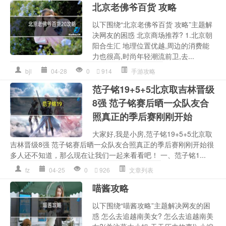
北京老佛爷百货 攻略
以下围绕“北京老佛爷百货 攻略”主题解
决网友的困惑 北京商场推荐? 1.北京朝
阳合生汇 地理位置优越,周边的消费能
力也很高,时尚年轻潮流前卫,去...
bjl
04-28
0
914
手游攻略
范子铭19+5+5北京取吉林晋级
8强 范子铭赛后晒一众队友合
照真正的季后赛刚刚开始
大家好,我是小房,范子铭19+5+5北京取
吉林晋级8强 范子铭赛后晒一众队友合照真正的季后赛刚刚开始很
多人还不知道，那么现在让我们一起来看看吧！ 一、范子铭1...
fz
04-25
0
926
文章列表
喵酱攻略
以下围绕“喵酱攻略”主题解决网友的困
惑 怎么去追越南美女? 怎么去追越南美