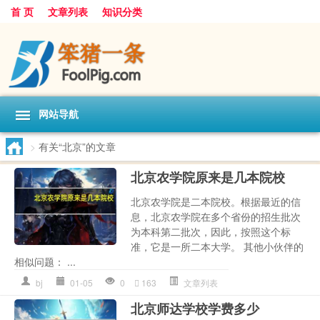
首 页
文章列表
知识分类
网站导航
>
有关“北京”的文章
北京农学院原来是几本院校
北京农学院是二本院校。根据最近的信
息，北京农学院在多个省份的招生批次
为本科第二批次，因此，按照这个标
准，它是一所二本大学。 其他小伙伴的
相似问题： ...
bj
01-05
0
163
文章列表
北京师达学校学费多少