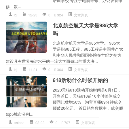
培训学校 专注于电脑维修、办公设备维
修、数...
bj
12-23
0
324
文章列表
北京航空航天大学是985大学
吗
北京航空航天大学是985大学。 985大
学是指985工程，985工程是中国共产党
和中华人民共和国国务院在世纪之交为
建设具有世界先进水平的一流大学而做出的重大决...
bj
11-21
0
364
文章列表
618活动什么时候开始的
2020天猫618活动开始时间是6月1日，
开售首日，天猫618前10小时整体成交
额同比猛增50%，淘宝直播89分钟成交
额破20亿元。 首日销售数据中，成交额
top5城市分别...
sslake
08-03
0
707
文章列表