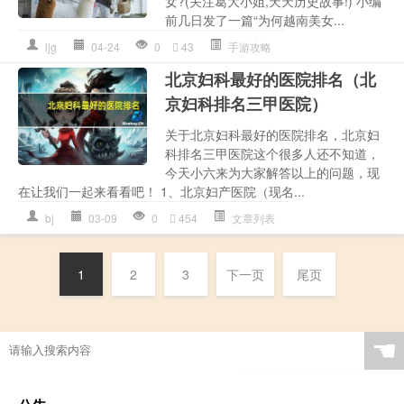
女?(关注葛大小姐,天天历史故事!) 小编
前几日发了一篇“为何越南美女...
ljg
04-24
0
43
手游攻略
北京妇科最好的医院排名（北
京妇科排名三甲医院）
关于北京妇科最好的医院排名，北京妇
科排名三甲医院这个很多人还不知道，
今天小六来为大家解答以上的问题，现
在让我们一起来看看吧！ 1、北京妇产医院（现名...
bj
03-09
0
454
文章列表
1
2
3
下一页
尾页
☚