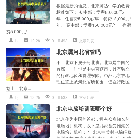
根据最新的信息，北京师达中学的收费
标准如下： 初中部：学费80,000元/
年；住宿费5,000元/年；餐费15,000元/
年。 高中部：学费150,000元/年；住宿
费5,000元/...
bj
12-28
0
493
文章列表
北京属河北省管吗
不，北京不属于河北省。北京是中国的
首都，同时也是中央直辖市，具有独立
的行政地位和管理权限。虽然北京在地
理位置上被河北省所包围，但在行政区
划上，北京...
bj
12-25
0
538
文章列表
北京电脑培训班哪个好
北京作为中国的首都，拥有众多知名的
电脑培训机构，以下是几家备受推崇的
电脑培训机构： 1. 北京中关村电脑维修