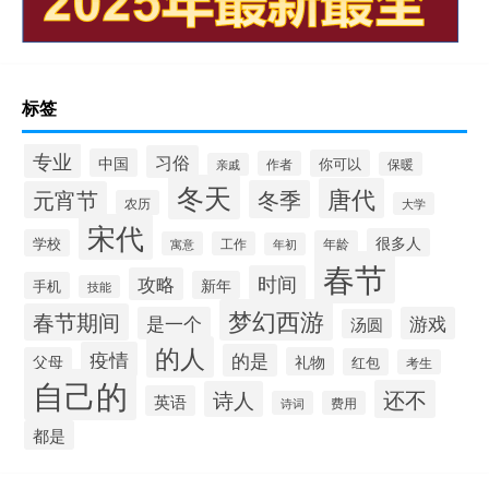
标签
专业
习俗
中国
你可以
作者
保暖
亲戚
冬天
唐代
冬季
元宵节
农历
大学
宋代
很多人
学校
年龄
寓意
工作
年初
春节
时间
攻略
新年
手机
技能
梦幻西游
春节期间
是一个
游戏
汤圆
的人
疫情
的是
父母
礼物
红包
考生
自己的
还不
诗人
英语
诗词
费用
都是