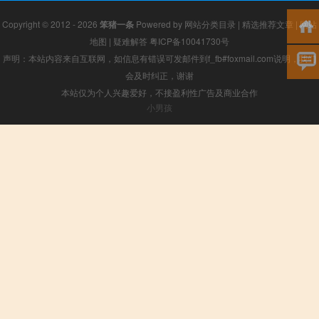
Copyright © 2012 - 2026
笨猪一条
Powered by
网站分类目录
|
精选推荐文章
|
网站
地图
|
疑难解答
粤ICP备10041730号
声明：本站内容来自互联网，如信息有错误可发邮件到f_fb#foxmail.com说明，我们
会及时纠正，谢谢
本站仅为个人兴趣爱好，不接盈利性广告及商业合作
小男孩