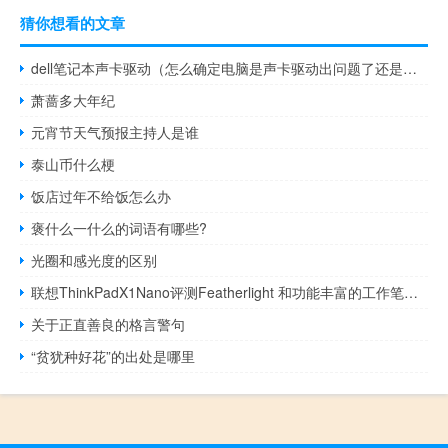
猜你想看的文章
dell笔记本声卡驱动（怎么确定电脑是声卡驱动出问题了还是声卡坏了）
萧蔷多大年纪
元宵节天气预报主持人是谁
泰山币什么梗
饭店过年不给饭怎么办
褒什么一什么的词语有哪些?
光圈和感光度的区别
联想ThinkPadX1Nano评测Featherlight 和功能丰富的工作笔记本电脑
关于正直善良的格言警句
“贫犹种好花”的出处是哪里