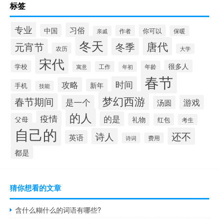
标签
专业
习俗
中国
你可以
作者
保暖
亲戚
冬天
唐代
冬季
元宵节
农历
大学
宋代
很多人
学校
年龄
寓意
工作
年初
春节
时间
攻略
新年
手机
技能
梦幻西游
春节期间
是一个
游戏
汤圆
的人
疫情
的是
父母
礼物
红包
考生
自己的
还不
诗人
英语
诗词
费用
都是
猜你想看的文章
含什么糊什么的词语有哪些?