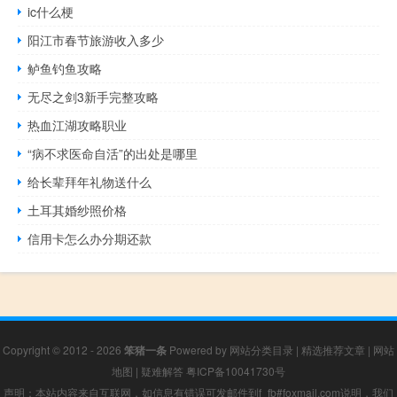
ic什么梗
阳江市春节旅游收入多少
鲈鱼钓鱼攻略
无尽之剑3新手完整攻略
热血江湖攻略职业
“病不求医命自活”的出处是哪里
给长辈拜年礼物送什么
土耳其婚纱照价格
信用卡怎么办分期还款
Copyright © 2012 - 2026
笨猪一条
Powered by
网站分类目录
|
精选推荐文章
|
网站
地图
|
疑难解答
粤ICP备10041730号
声明：本站内容来自互联网，如信息有错误可发邮件到f_fb#foxmail.com说明，我们