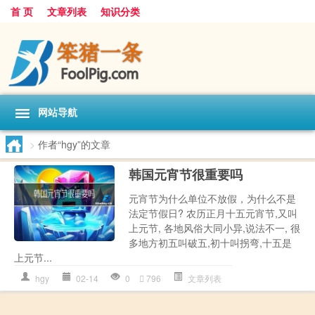
首 页
文章列表
知识分类
网站导航
>
作者“hgy”的文章
韩国元宵节很重要吗
元宵节为什么单位不放假，为什么不是
法定节假日? 农历正月十五元宵节,又叫
上元节, 各地风俗大同小异,说法不一, 很
多地方初五叫破五,初十叫拐弯,十五是
上元节...
hgy
02-14
0
796
文章列表