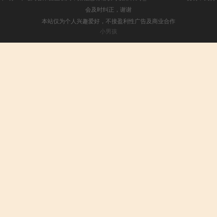
会及时纠正，谢谢
本站仅为个人兴趣爱好，不接盈利性广告及商业合作
小男孩