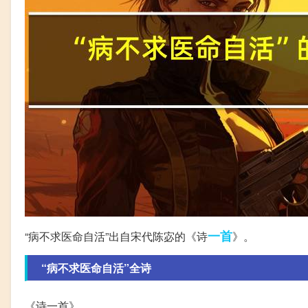
一首
“病不求医命自活”出自宋代陈宓的《诗
》。
“病不求医命自活”全诗
《诗一首》