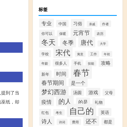
标签
专业
习俗
中国
作者
亲戚
元宵节
你可以
农历
保暖
冬天
唐代
冬季
大学
宋代
学校
寓意
工作
年初
攻略
很多人
手机
年龄
技能
春节
时间
新年
春节期间
是一个
梦幻西游
游戏
人提到了当
汤圆
父母
的人
疫情
信巫纸，却
的是
礼物
自己的
英语
红包
考生
还不
诗人
都是
诗词
费用