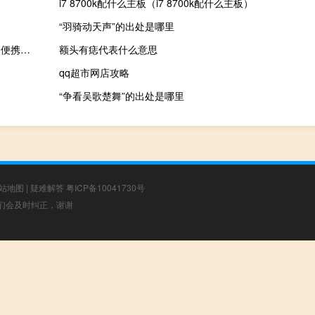
i7 8700k配什么主板（i7 8700k配什么主板）
“羽骑动天声”的出处是哪里
百度拼音输入法 V2.10.2.50 便携版（百度拼音输入法 V2.10.2.50 便携版功能简介）
额头有痣代表什么意思
qq超市网店攻略
“争看吴歌楚舞”的出处是哪里
站地图
|
疑难解答
粤ICP备10041730号
，我们会及时纠正，谢谢