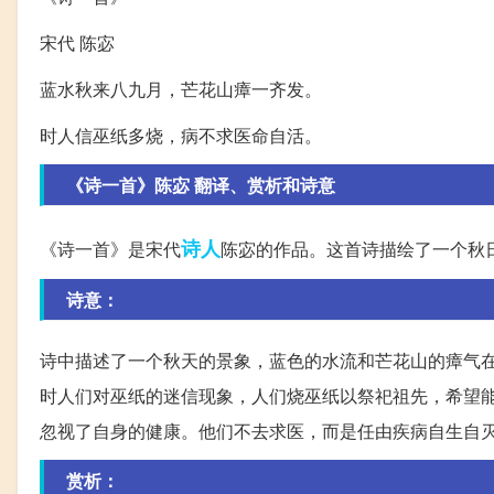
宋代 陈宓
蓝水秋来八九月，芒花山瘴一齐发。
时人信巫纸多烧，病不求医命自活。
《诗一首》陈宓 翻译、赏析和诗意
诗人
《诗一首》是宋代
陈宓的作品。这首诗描绘了一个秋
诗意：
诗中描述了一个秋天的景象，蓝色的水流和芒花山的瘴气
时人们对巫纸的迷信现象，人们烧巫纸以祭祀祖先，希望
忽视了自身的健康。他们不去求医，而是任由疾病自生自
赏析：