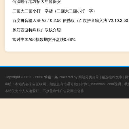
菏泽哪个地方招大年龄保安
二画大二画小打一字谜（二画大二画小打一字）
梦幻西游特殊账户取钱介绍
富时中国A50指数期货开盘跌0.68%
Copyright © 2012 - 2026
笨猪一条
Powered by
网站分类目录
|
精选推荐文章
|
网
声明：本站内容来自互联网，如信息有错误可发邮件到f_fb#foxmail.com说明
本站仅为个人兴趣爱好，不接盈利性广告及商业合作