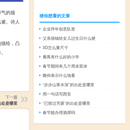
瘴气的描
猜你想看的文章
逃避。诗人
企业拜年创意队形
父亲借钱给女儿过生日什么梗
的描绘，凸
3D怎么量尺寸
考。
番禺有什么好的小学
春节期间有几个周末双休
瞻仰表示什么地看
“步步山寒水深”的出处是哪里
用一句话写西安
下一篇
出处是哪里
“已恨过芳蹊”的出处是哪里
春节能办理酒席吗