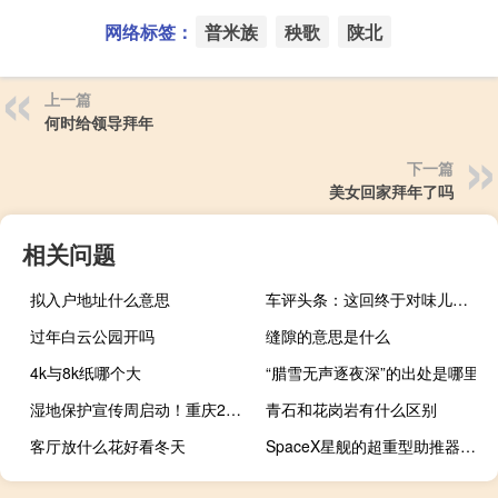
网络标签：
普米族
秧歌
陕北
上一篇
何时给领导拜年
下一篇
美女回家拜年了吗
相关问题
拟入户地址什么意思
车评头条：这回终于对味儿了！ 试驾体验奇瑞艾瑞泽GX
过年白云公园开吗
缝隙的意思是什么
4k与8k纸哪个大
“腊雪无声逐夜深”的出处是哪里
湿地保护宣传周启动！重庆22个国家湿地公园邀你一同守护！ 到底什么情况嘞
青石和花岗岩有什么区别
客厅放什么花好看冬天
SpaceX星舰的超重型助推器在飞行过程中成功点燃星舰在与助推器分离后继续飞行路径