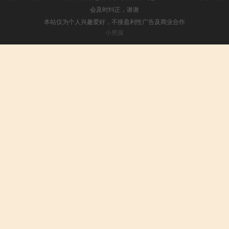
会及时纠正，谢谢
本站仅为个人兴趣爱好，不接盈利性广告及商业合作
小男孩