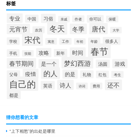
标签
专业
习俗
中国
你可以
作者
保暖
亲戚
冬天
唐代
冬季
元宵节
农历
大学
宋代
很多人
学校
年龄
寓意
工作
年初
春节
时间
攻略
新年
手机
技能
梦幻西游
春节期间
是一个
游戏
汤圆
的人
疫情
的是
父母
礼物
红包
考生
自己的
还不
诗人
英语
诗词
费用
都是
猜你想看的文章
“上下相愁”的出处是哪里