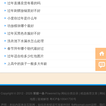
过年直播卖货有看的吗
过年刺猬放锅里好不好
小度你过年是什么年
功放模块哪个最好
过年买黑色衣服好不好
洗衣池下水漏水怎么处理
春节拜年哪个朝代最好过
过年适合给多少红包图片
上高中的孩子一般多大年龄
Copyright © 2012 - 2026
笨猪一条
Powered by
网站分类目录
|
精选推荐文章
|
网站
地图
|
疑难解答
粤ICP备10041730号
声明：本站内容来自互联网，如信息有错误可发邮件到f_fb#foxmail.com说明，我们