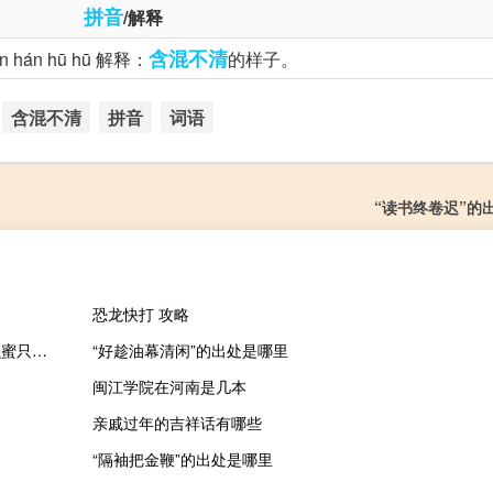
拼音
/解释
含混不清
án hū hū 解释：
的样子。
含混不清
拼音
词语
“读书终卷迟”的
恐龙快打 攻略
这世上哪有什么蜜只有黑和还未觉醒的黑什么梗？这世上哪有什么蜜只有黑和还未觉醒的黑是什么意思什么梗
“好趁油幕清闲”的出处是哪里
闽江学院在河南是几本
亲戚过年的吉祥话有哪些
“隔袖把金鞭”的出处是哪里