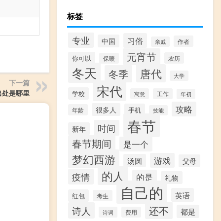
标签
专业
习俗
中国
作者
亲戚
元宵节
你可以
农历
保暖
冬天
唐代
冬季
大学
下一篇
宋代
出处是哪里
学校
寓意
工作
年初
攻略
很多人
手机
年龄
技能
春节
时间
新年
春节期间
是一个
梦幻西游
游戏
汤圆
父母
的人
疫情
的是
礼物
自己的
英语
红包
考生
还不
诗人
都是
诗词
费用