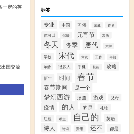
备一定的英
标签
专业
习俗
中国
作者
亲戚
元宵节
你可以
农历
保暖
冬天
唐代
冬季
大学
宋代
学校
寓意
工作
年初
攻略
或出国交流
很多人
手机
年龄
技能
春节
时间
新年
春节期间
是一个
梦幻西游
游戏
汤圆
父母
的人
疫情
的是
礼物
自己的
英语
红包
考生
还不
诗人
都是
诗词
费用