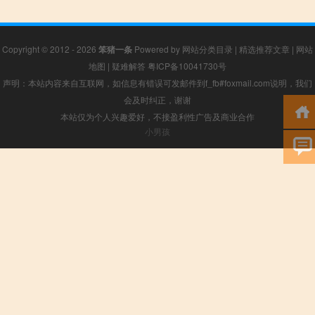
Copyright © 2012 - 2026
笨猪一条
Powered by
网站分类目录
|
精选推荐文章
|
网站
地图
|
疑难解答
粤ICP备10041730号
声明：本站内容来自互联网，如信息有错误可发邮件到f_fb#foxmail.com说明，我们
会及时纠正，谢谢
本站仅为个人兴趣爱好，不接盈利性广告及商业合作
小男孩