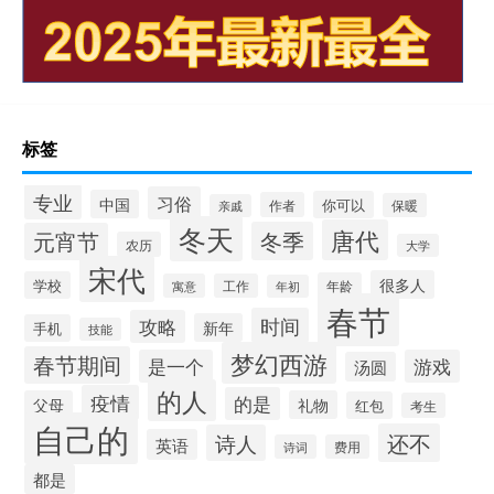
标签
专业
习俗
中国
你可以
作者
保暖
亲戚
冬天
唐代
冬季
元宵节
农历
大学
宋代
很多人
学校
年龄
寓意
工作
年初
春节
时间
攻略
新年
手机
技能
梦幻西游
春节期间
是一个
游戏
汤圆
的人
疫情
的是
父母
礼物
红包
考生
自己的
还不
诗人
英语
诗词
费用
都是