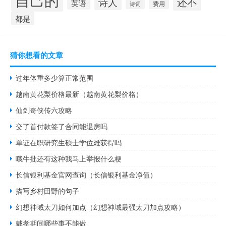
还不
诗人
英语
诗词
费用
都是
猜你想看的文章
过年体重多少算正常范围
越南黄花梨价格最新（越南黄花梨价格）
仙剑奇侠传六攻略
交了首付款签了合同能退房吗
单证在职研究生硕士学位难获得吗
哦牛批还有这种我马上举报什么梗
长信银利基金官网查询（长信银利基金净值）
描写乡村田野的句子
幻想神域太刀如何加点（幻想神域最强太刀加点攻略）
戴孝期间哪些事不能做