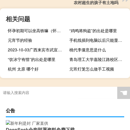
农村超生的孩子有土地吗
相关问题
怀孕初期可以坐高铁嘛（怀孕初期可以坐飞机吗）
“鸡鸣将狗盗”的出处是哪里
元宵节的经验
手机线插到电脑以后只能显示充电（手机数据线连接电脑只显示充电）
2023-10-03广西来宾市武宣县(松树菌)的报价是多少
桃代李僵意思是什么
“饮冰宁有惜”的出处是哪里
青岛理工大学嘉陵江路校区宿舍（青岛理工大学嘉陵江路校区）
杭州 太原 哪个好
元宵灯笼怎么做手工视频
☚
公告
DeepSeek全套部署资料免费下载