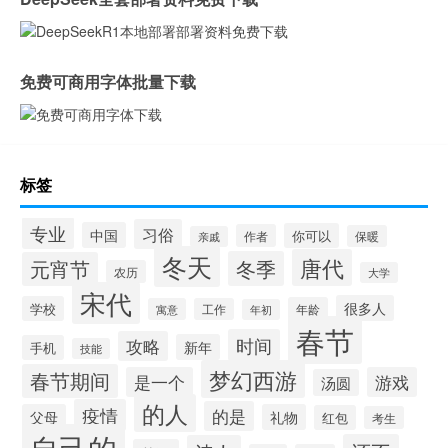
免费可商用字体批量下载
标签
专业
习俗
中国
你可以
作者
保暖
亲戚
冬天
唐代
冬季
元宵节
农历
大学
宋代
很多人
学校
年龄
寓意
工作
年初
春节
时间
攻略
新年
手机
技能
梦幻西游
春节期间
是一个
游戏
汤圆
的人
疫情
的是
父母
礼物
红包
考生
自己的