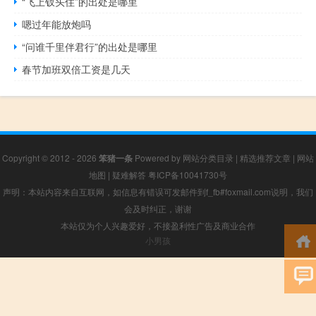
“飞上钗头住”的出处是哪里
嗯过年能放炮吗
“问谁千里伴君行”的出处是哪里
春节加班双倍工资是几天
Copyright © 2012 - 2026
笨猪一条
Powered by
网站分类目录
|
精选推荐文章
|
网站
地图
|
疑难解答
粤ICP备10041730号
声明：本站内容来自互联网，如信息有错误可发邮件到f_fb#foxmail.com说明，我们
会及时纠正，谢谢
本站仅为个人兴趣爱好，不接盈利性广告及商业合作
小男孩