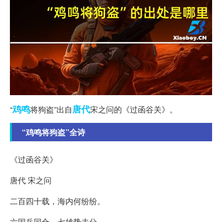
鸡鸣
唐代
“
将狗盗”出自
宋之问的《过函谷关》。
“鸡鸣将狗盗”全诗
《过函谷关》
唐代 宋之问
二百四十载，海内何纷纷。
六国兵同合，七雄势未分。