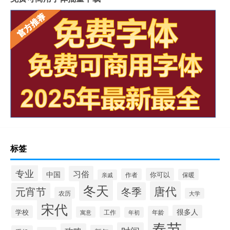
标签
专业
习俗
中国
你可以
作者
保暖
亲戚
冬天
唐代
冬季
元宵节
农历
大学
宋代
很多人
学校
年龄
寓意
工作
年初
春节