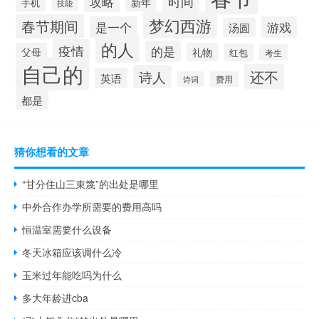
时间
攻略
新年
手机
技能
梦幻西游
春节期间
是一个
游戏
汤圆
的人
疫情
的是
父母
礼物
红包
考生
自己的
还不
诗人
英语
诗词
费用
都是
猜你想看的文章
“甘分住山三束篾”的出处是哪里
中外合作办学所需要的费用高吗
恒温室需要什么设备
冬天冰箱应该调什么冷
玉米过年能吃吗为什么
多大年龄进cba