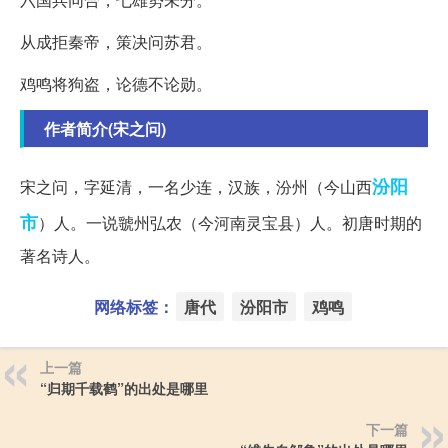
从成拒秦帝，策决问苏君。
鸡鸣将狗盗，论德不论勋。
作者简介(宋之问)
汾阳
宋之问，字延清，一名少连，汉族，汾州（今山西
市
）人。一说虢州弘农（今河南灵宝县）人。初唐时期的
著名诗人。
网络标签：
唐代
汾阳市
鸡鸣
上一篇
“归期千载鹤”的出处是哪里
下一篇