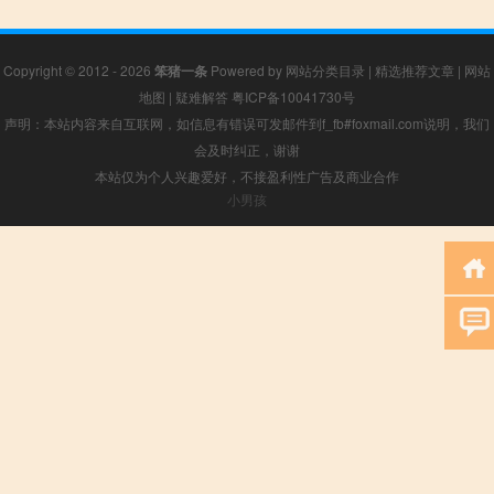
Copyright © 2012 - 2026
笨猪一条
Powered by
网站分类目录
|
精选推荐文章
|
网站
地图
|
疑难解答
粤ICP备10041730号
声明：本站内容来自互联网，如信息有错误可发邮件到f_fb#foxmail.com说明，我们
会及时纠正，谢谢
本站仅为个人兴趣爱好，不接盈利性广告及商业合作
小男孩