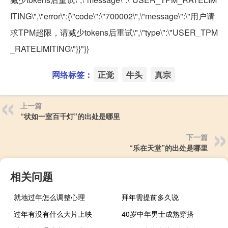
ITING\",\"error\":{\"code\":\"700002\",\"message\":\"用户请
求TPM超限，请减少tokens后重试\",\"type\":\"USER_TPM
_RATELIMITING\"}}"}}
网络标签：
正觉
牛头
真宗
上一篇
“状如一室百千灯”的出处是哪里
下一篇
“乐在天堂”的出处是哪里
相关问题
就地过年怎么调整心理
拜年需提前多久说
过年有没有什么大片上映
40岁中年男士成熟穿搭