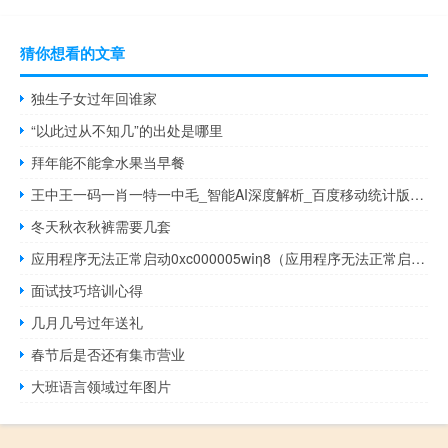
猜你想看的文章
独生子女过年回谁家
“以此过从不知几”的出处是哪里
拜年能不能拿水果当早餐
王中王一码一肖一特一中毛_智能AI深度解析_百度移动统计版.213.1.690
冬天秋衣秋裤需要几套
应用程序无法正常启动0xc000005wⅰη8（应用程序无法正常启动0xc000005）
面试技巧培训心得
几月几号过年送礼
春节后是否还有集市营业
大班语言领域过年图片