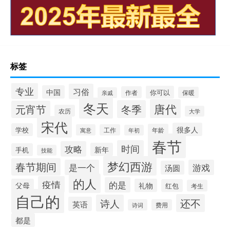
标签
专业
习俗
中国
你可以
作者
保暖
亲戚
冬天
唐代
冬季
元宵节
农历
大学
宋代
很多人
学校
年龄
寓意
工作
年初
春节
时间
攻略
新年
手机
技能
梦幻西游
春节期间
是一个
游戏
汤圆
的人
疫情
的是
父母
礼物
红包
考生
自己的
还不
诗人
英语
诗词
费用
都是