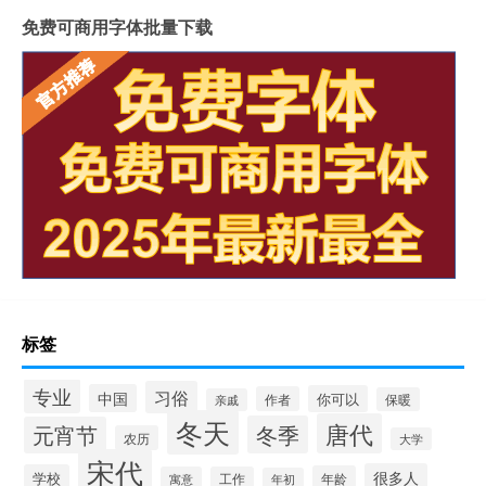
免费可商用字体批量下载
标签
专业
习俗
中国
你可以
作者
保暖
亲戚
冬天
唐代
冬季
元宵节
农历
大学
宋代
很多人
学校
年龄
寓意
工作
年初