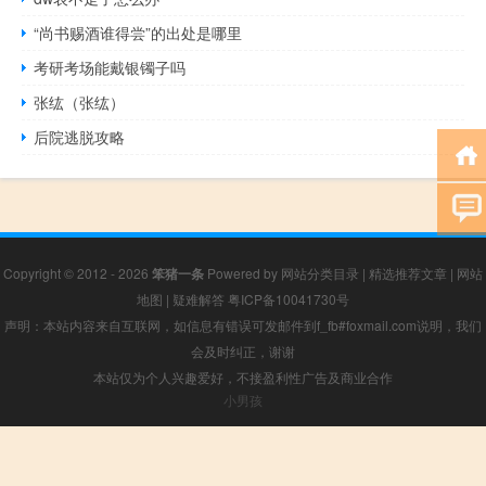
“尚书赐酒谁得尝”的出处是哪里
考研考场能戴银镯子吗
张纮（张纮）
后院逃脱攻略
Copyright © 2012 - 2026
笨猪一条
Powered by
网站分类目录
|
精选推荐文章
|
网站
地图
|
疑难解答
粤ICP备10041730号
声明：本站内容来自互联网，如信息有错误可发邮件到f_fb#foxmail.com说明，我们
会及时纠正，谢谢
本站仅为个人兴趣爱好，不接盈利性广告及商业合作
小男孩