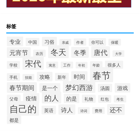
标签
专业
习俗
中国
你可以
作者
保暖
亲戚
冬天
唐代
冬季
元宵节
农历
大学
宋代
很多人
学校
年龄
寓意
工作
年初
春节
时间
攻略
新年
手机
技能
梦幻西游
春节期间
是一个
游戏
汤圆
的人
疫情
的是
父母
礼物
红包
考生
自己的
还不
诗人
英语
诗词
费用
都是