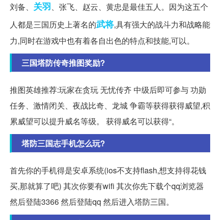
关羽
刘备、
、张飞、赵云、黄忠是最佳五人。因为这五个
武将
人都是三国历史上著名的
,具有强大的战斗力和战略能
力,同时在游戏中也有着各自出色的特点和技能,可以。
三国塔防传奇推图奖励?
推图英雄推荐:玩家在贪玩 无忧传齐 中级后即可参与 功勋
任务、激情闭关、夜战比奇、龙城 争霸等获得获得威望,积
累威望可以提升威名等级。 获得威名可以获得“。
塔防三国志手机怎么玩?
首先你的手机得是安卓系统(ios不支持flash,想支持得花钱
买,那就算了吧) 其次你要有wifi 其次你先下载个qq浏览器
然后登陆3366 然后登陆qq 然后进入塔防三国。