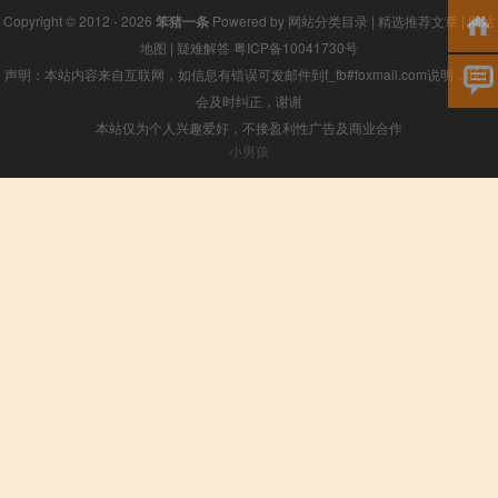
Copyright © 2012 - 2026
笨猪一条
Powered by
网站分类目录
|
精选推荐文章
|
网站
地图
|
疑难解答
粤ICP备10041730号
声明：本站内容来自互联网，如信息有错误可发邮件到f_fb#foxmail.com说明，我们
会及时纠正，谢谢
本站仅为个人兴趣爱好，不接盈利性广告及商业合作
小男孩