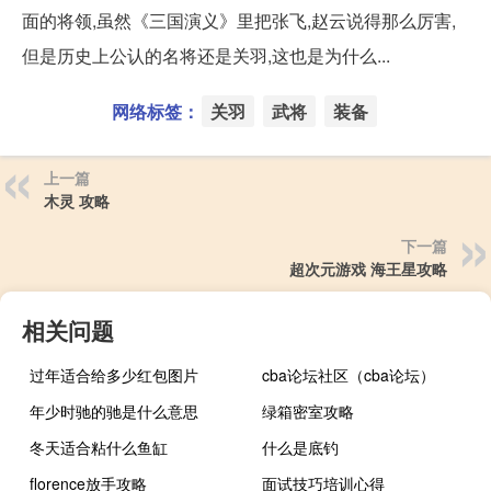
面的将领,虽然《三国演义》里把张飞,赵云说得那么厉害,
但是历史上公认的名将还是关羽,这也是为什么...
网络标签：
关羽
武将
装备
上一篇
木灵 攻略
下一篇
超次元游戏 海王星攻略
相关问题
过年适合给多少红包图片
cba论坛社区（cba论坛）
年少时驰的驰是什么意思
绿箱密室攻略
冬天适合粘什么鱼缸
什么是底钓
florence放手攻略
面试技巧培训心得