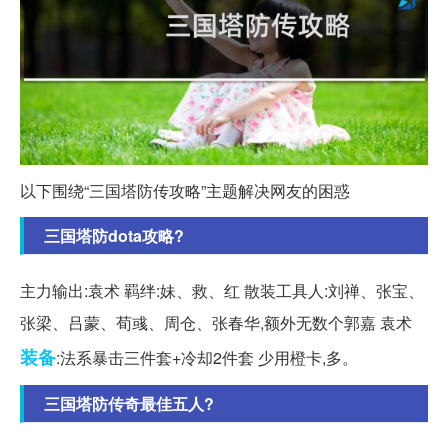
以下围绕“三国塔防传攻略”主题解决网友的困惑
三国塔防dota攻略?
主力输出:袁术 羁绊:妹、救、红 散装工具人:刘禅、张宝、
张梁、吕蒙、荀彧、周仓、张春华,额外无数个郭嘉 袁术
装备
:法系暴击三件套+冷却2件套 少用橙卡,多。
三国塔防传奇最佳五人?