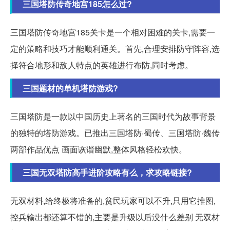
三国塔防传奇地宫185怎么过?
三国塔防传奇地宫185关卡是一个相对困难的关卡,需要一
定的策略和技巧才能顺利通关。首先,合理安排防守阵容,选
择符合地形和敌人特点的英雄进行布防,同时考虑。
三国题材的单机塔防游戏?
三国塔防是一款以中国历史上著名的三国时代为故事背景
的独特的塔防游戏。已推出三国塔防·蜀传、三国塔防·魏传
两部作品优点 画面诙谐幽默,整体风格轻松欢快。
三国无双塔防高手进阶攻略有么，求攻略链接?
无双材料,给终极将准备的,贫民玩家可以不升,只用它推图,
控兵输出都还算不错的,主要是升级以后没什么差别 无双材