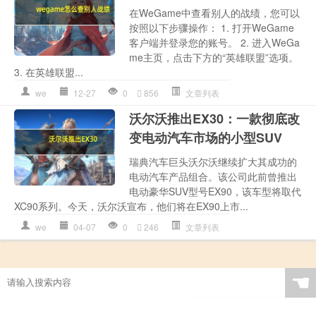
在WeGame中查看别人的战绩，您可以
按照以下步骤操作： 1. 打开WeGame
客户端并登录您的账号。 2. 进入WeGa
me主页，点击下方的“英雄联盟”选项。
3. 在英雄联盟...
we
12-27
0
856
文章列表
沃尔沃推出EX30：一款彻底改
变电动汽车市场的小型SUV
瑞典汽车巨头沃尔沃继续扩大其成功的
电动汽车产品组合。该公司此前曾推出
电动豪华SUV型号EX90，该车型将取代
XC90系列。今天，沃尔沃宣布，他们将在EX90上市...
we
04-07
0
246
文章列表
☚