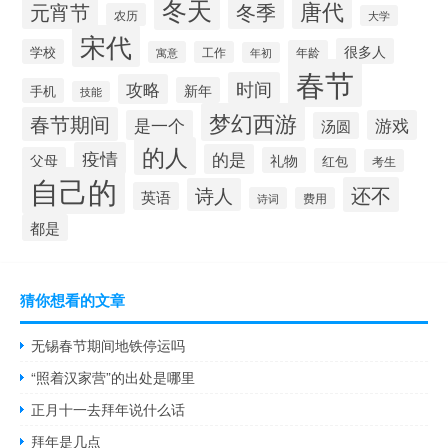
冬天
唐代
冬季
元宵节
农历
大学
宋代
很多人
学校
年龄
寓意
工作
年初
春节
时间
攻略
新年
手机
技能
梦幻西游
春节期间
是一个
游戏
汤圆
的人
疫情
的是
父母
礼物
红包
考生
自己的
还不
诗人
英语
诗词
费用
都是
猜你想看的文章
无锡春节期间地铁停运吗
“照着汉家营”的出处是哪里
正月十一去拜年说什么话
拜年是几点