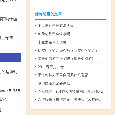
猜你想看的文章
间有助于缓
不是离过年还有多少天
冬天豹纹守宫缺水吗
和工作需
求生之路单人攻略
病友社区简介怎么写（病友社区简介）
星辰变网游停服了吗（星辰变网游）
2011春节是几号
间的运营时
于道各努力千里自同风什么意思
梦幻西游怎么要微信
早上5点55
春秋航空：9月旅客周转量同比增长78.48%
需求。
农行转帐到建行需要手续费吗（农行转帐）
利。