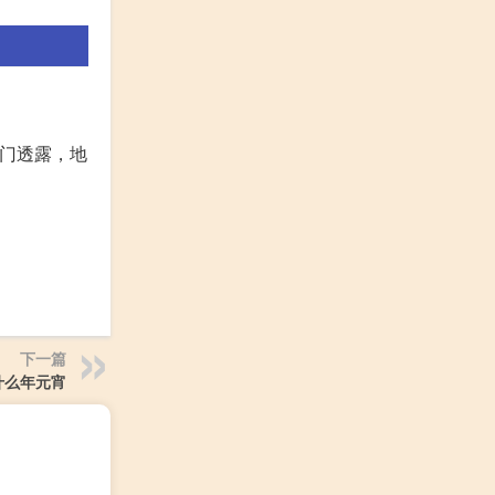
部门透露，地
下一篇
1什么年元宵