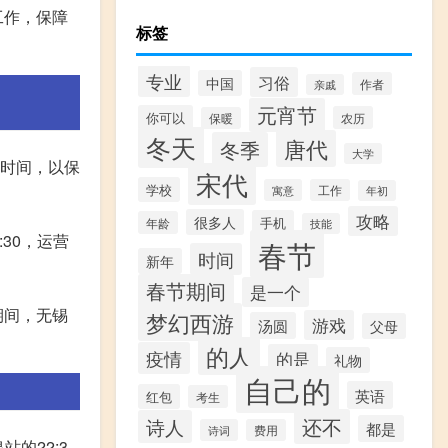
工作，保障
标签
专业
习俗
中国
作者
亲戚
元宵节
你可以
农历
保暖
冬天
唐代
冬季
大学
营时间，以保
宋代
学校
寓意
工作
年初
攻略
很多人
手机
年龄
技能
:30，运营
春节
时间
新年
春节期间
是一个
期间，无锡
梦幻西游
游戏
汤圆
父母
的人
疫情
的是
礼物
自己的
英语
红包
考生
还不
诗人
都是
诗词
费用
的22:3