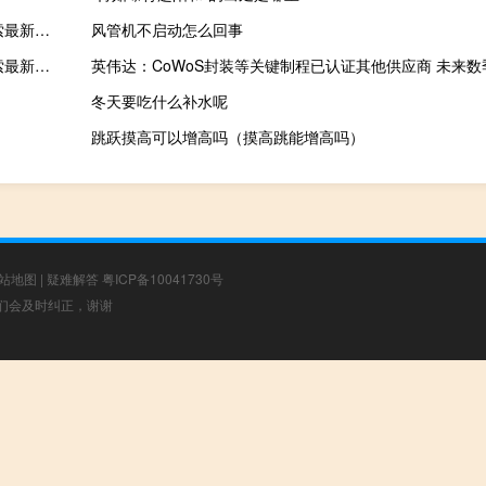
2023年10月14日江苏省镇江市疫情大数据-今日/今天疫情全网搜索最新实时消息动态情况通知播报
风管机不启动怎么回事
2023年09月25日安徽省宣城市疫情大数据-今日/今天疫情全网搜索最新实时消息动态情况通知播报
冬天要吃什么补水呢
跳跃摸高可以增高吗（摸高跳能增高吗）
站地图
|
疑难解答
粤ICP备10041730号
，我们会及时纠正，谢谢