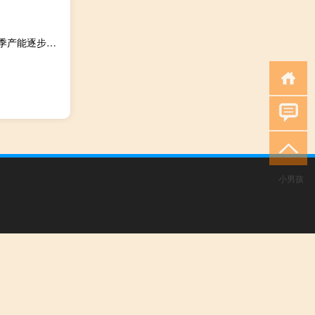
英伟达：CoWoS封装等关键制程已认证其他供应商 未来数季产能逐步攀升
小男孩