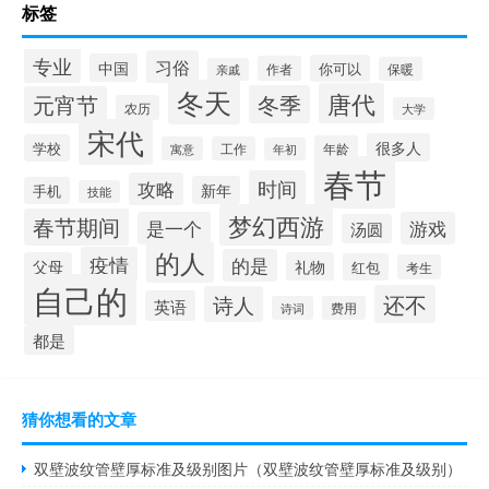
标签
专业
习俗
中国
你可以
作者
保暖
亲戚
冬天
唐代
冬季
元宵节
农历
大学
宋代
很多人
学校
年龄
寓意
工作
年初
春节
时间
攻略
新年
手机
技能
梦幻西游
春节期间
是一个
游戏
汤圆
的人
疫情
的是
父母
礼物
红包
考生
自己的
还不
诗人
英语
诗词
费用
都是
猜你想看的文章
双壁波纹管壁厚标准及级别图片（双壁波纹管壁厚标准及级别）