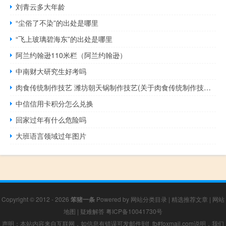
刘青云多大年龄
“尘俗了不染”的出处是哪里
“飞上玻璃碧海东”的出处是哪里
阿兰约翰逊110米栏（阿兰约翰逊）
中南财大研究生好考吗
肉食传统制作技艺 潍坊朝天锅制作技艺(关于肉食传统制作技艺 潍坊朝天锅制作技艺简述)
中信信用卡积分怎么兑换
回家过年有什么危险吗
大班语言领域过年图片
Copyright © 2012 - 2026
笨猪一条
Powered by
网站分类目录
|
精选推荐文章
|
网站
地图
|
疑难解答
粤ICP备10041730号
声明：本站内容来自互联网，如信息有错误可发邮件到f_fb#foxmail.com说明，我们