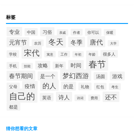
标签
专业
习俗
中国
你可以
作者
保暖
亲戚
冬天
唐代
冬季
元宵节
农历
大学
宋代
很多人
学校
年龄
寓意
工作
年初
春节
时间
攻略
新年
手机
技能
梦幻西游
春节期间
是一个
游戏
汤圆
的人
疫情
的是
父母
礼物
红包
考生
自己的
还不
诗人
英语
诗词
费用
都是
猜你想看的文章