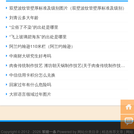
双壁波纹管壁厚标准及级别图片（双壁波纹管壁厚标准及级别）
刘青云多大年龄
“尘俗了不染”的出处是哪里
“飞上玻璃碧海东”的出处是哪里
阿兰约翰逊110米栏（阿兰约翰逊）
中南财大研究生好考吗
肉食传统制作技艺 潍坊朝天锅制作技艺(关于肉食传统制作技艺 潍坊朝天锅制作技艺简述)
中信信用卡积分怎么兑换
回家过年有什么危险吗
大班语言领域过年图片
Copyright © 2012 - 2026
笨猪一条
Powered by
网站分类目录
|
精选推荐文章
|
网站