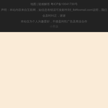
地图
|
疑难解答
粤ICP备10041730号
声明：本站内容来自互联网，如信息有错误可发邮件到f_fb#foxmail.com说明，我们
会及时纠正，谢谢
本站仅为个人兴趣爱好，不接盈利性广告及商业合作
小男孩