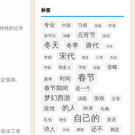
标签
专业
习俗
中国
作者
亲戚
国传统的过年
元宵节
你可以
农历
保暖
冬天
唐代
冬季
大学
宋代
学校
寓意
工作
年初
攻略
很多人
手机
年龄
技能
春节
时间
新年
法定假期。
春节期间
是一个
梦幻西游
游戏
汤圆
父母
的人
疫情
的是
礼物
自己的
英语
红包
考生
还不
诗人
都是
诗词
费用
班双倍工资