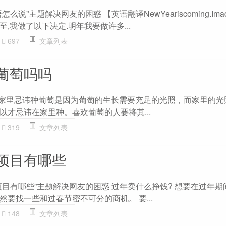
”主题解决网友的困惑 【英语翻译NewYeariscoming.Imadem
.. 新年将至,我做了以下决定.明年我要做许多...
697
文章列表
葡萄吗吗
 家里忌讳种葡萄是因为葡萄的生长需要充足的光照，而家里的光
以才忌讳在家里种。喜欢葡萄的人要将其...
319
文章列表
项目有哪些
项目有哪些”主题解决网友的困惑 过年卖什么挣钱? 想要在过年期
要找一些和过春节密不可分的商机。 要...
148
文章列表