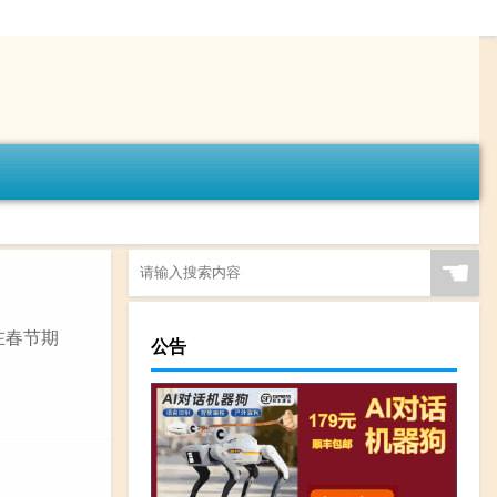
☚
在春节期
公告