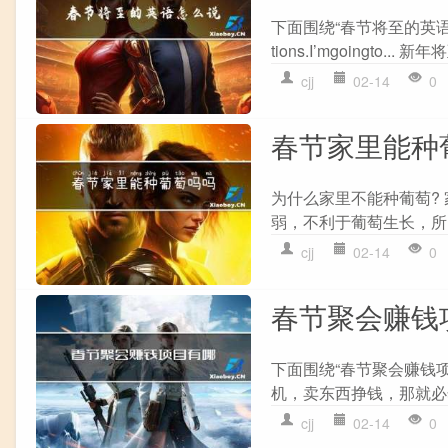
下面围绕“春节将至的英语怎么说
tions.I’mgoingto.
cjj
02-14
0
春节家里能种
为什么家里不能种葡萄?
弱，不利于葡萄生长，所
cjj
02-14
0
春节聚会赚钱
下面围绕“春节聚会赚钱
机，卖东西挣钱，那就必然
cjj
02-14
0