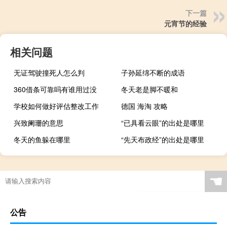
下一篇
元宵节的经验
相关问题
无证驾驶撞死人怎么判
子孙延绵不断的成语
360借条可靠吗有谁用过没
冬天老是脚不暖和
学校如何做好评估整改工作
德国 海淘 攻略
兴致阑珊的意思
“已具看云眼”的出处是哪里
冬天的鱼躲在哪里
“先天布政经”的出处是哪里
☚
公告