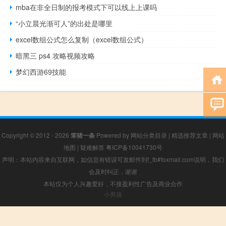
mba在非全日制的报考模式下可以线上上课吗
“小立晨光渐可人”的出处是哪里
excel数组公式怎么复制（excel数组公式）
暗黑三 ps4 攻略视频攻略
梦幻西游69技能
Copyright © 2012 - 2026
笨猪一条
Powered by
网站分类目录
|
精选推荐文章
|
网站
地图
|
疑难解答
粤ICP备10041730号
声明：本站内容来自互联网，如信息有错误可发邮件到f_fb#foxmail.com说明，我们
会及时纠正，谢谢
本站仅为个人兴趣爱好，不接盈利性广告及商业合作
小男孩