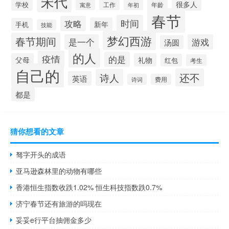
宋代
很多人
学校
年龄
寓意
工作
年初
春节
时间
攻略
新年
手机
技能
梦幻西游
春节期间
是一个
游戏
汤圆
的人
疫情
的是
父母
礼物
红包
考生
自己的
还不
诗人
英语
诗词
费用
都是
猜你想看的文章
驽字开头的成语
亚马逊森林里的动物有哪些
香港恒生指数收跌1.02% 恒生科技指数跌0.7%
济宁春节还有旅游的吗现在
妥妥e行平台抽佣金多少