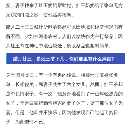
复，妻子找来了灶王奶奶帮助她。灶王奶奶给了张单无穷
无尽的口腹之欲，使他活得懊悔。
腊月二十三日祭灶所献的祭品可以因地域和经济情况而有
所不同。比如在河南农村，人们以糖块作为主打祭品，因
为灶王爷在神仙中地位较低，所以祭品也相对简单。
腊月廿三，是灶王爷下凡，你们那里有什么风俗?
关于腊月廿三，有一个有趣的传说。相传灶王爷姓张名
单，长相俊美，和妻子共生了六个女儿。然而，灶王爷却
是个负情浪子。有一次，他意外地看到了一位年轻漂亮的
女子，于是回家把勤俭持家的妻子休了，娶了那位女子为
妻。但是，他却并不快乐，因为他发现自己过起了穷日
子，为此懊悔不已。