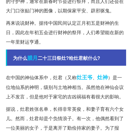
的守护神，通常在新春时节会进行祭拜，而且人们还会在
大门口张贴门神的图像，以期保家平安、辟邪驱鬼。
再来说说财神。据传中国民间认定正月初五是财神的生
日，因此在年初五会进行财神的祭拜，人们希望能在新的
一年里财运亨通。
腊月
为什么
二十三日祭灶?给灶君献什么?
灶王爷
灶神
在中国的神仙体系中，灶君（又称
、
）是一
位地仙系的神明，级别与土地神相当。虽然他在神仙会议
上不发言，但是他对于家宅的吉凶祸福有着很大的影响。
据说，灶君姓张名单，长得非常英俊，和妻子育有六个女
儿。然而，灶君却是个负情浪子。有一次，他偶然看到了
一位美丽的女子，于是离开了勤俭持家的妻子。为了报