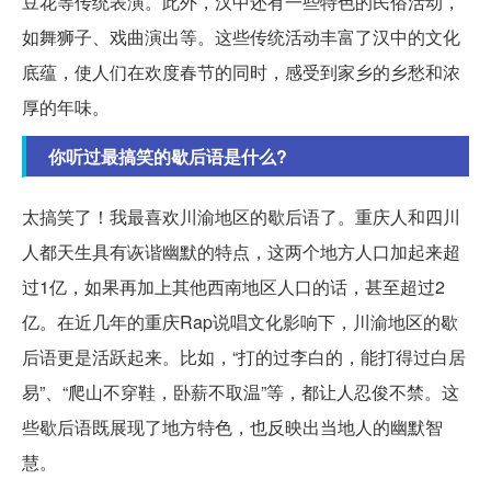
豆花等传统表演。此外，汉中还有一些特色的民俗活动，
如舞狮子、戏曲演出等。这些传统活动丰富了汉中的文化
底蕴，使人们在欢度春节的同时，感受到家乡的乡愁和浓
厚的年味。
你听过最搞笑的歇后语是什么?
太搞笑了！我最喜欢川渝地区的歇后语了。重庆人和四川
人都天生具有诙谐幽默的特点，这两个地方人口加起来超
过1亿，如果再加上其他西南地区人口的话，甚至超过2
亿。在近几年的重庆Rap说唱文化影响下，川渝地区的歇
后语更是活跃起来。比如，“打的过李白的，能打得过白居
易”、“爬山不穿鞋，卧薪不取温”等，都让人忍俊不禁。这
些歇后语既展现了地方特色，也反映出当地人的幽默智
慧。