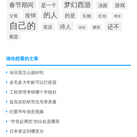
梦幻西游
春节期间
是一个
游戏
汤圆
的人
疫情
的是
父母
礼物
红包
考生
自己的
还不
诗人
英语
诗词
费用
都是
猜你想看的文章
绿豆苗怎么做好吃
金毛多大年龄可以打疫苗
工程管理考研哪个学校好
提高在职研究生培养质量
纪委拜年创意视频
“并觉起离忧”的出处是哪里
日本签证到哪里办