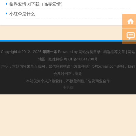
临界爱情txt下载（临界爱情）
小红伞是什么
Copyright © 2012 - 2026
笨猪一条
Powered by
网站分类目录
|
精选推荐文章
|
网站
地图
|
疑难解答
粤ICP备10041730号
声明：本站内容来自互联网，如信息有错误可发邮件到f_fb#foxmail.com说明，我们
会及时纠正，谢谢
本站仅为个人兴趣爱好，不接盈利性广告及商业合作
小男孩