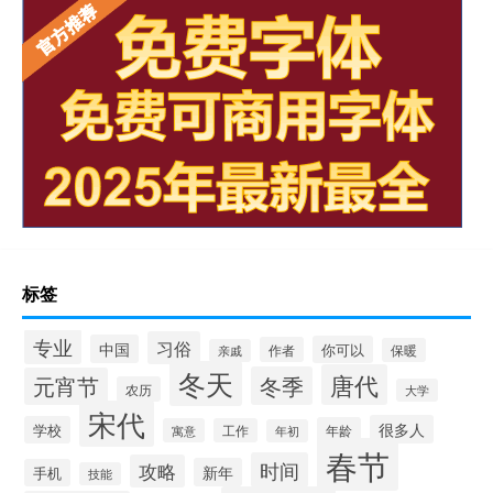
标签
专业
习俗
中国
你可以
作者
保暖
亲戚
冬天
唐代
冬季
元宵节
农历
大学
宋代
很多人
学校
年龄
寓意
工作
年初
春节
时间
攻略
新年
手机
技能