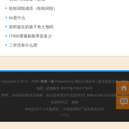
绘组词组成语（绘组词组）
oc是什么
农村超生的孩子有土地吗
r7000屏幕刷新率是多少
二学历有什么用
Copyright © 2012 - 2026
笨猪一条
Powered by
网站分类目录
|
精选推荐文章
|
网站
地图
|
疑难解答
粤ICP备10041730号
声明：本站内容来自互联网，如信息有错误可发邮件到f_fb#foxmail.com说明，我们
会及时纠正，谢谢
本站仅为个人兴趣爱好，不接盈利性广告及商业合作
小男孩