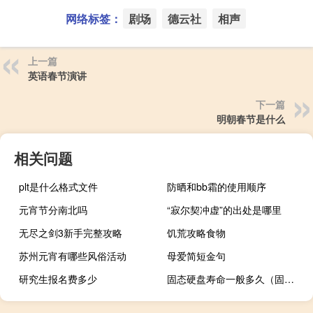
网络标签：
剧场
德云社
相声
上一篇
英语春节演讲
下一篇
明朝春节是什么
相关问题
plt是什么格式文件
防晒和bb霜的使用顺序
元宵节分南北吗
“寂尔契冲虚”的出处是哪里
无尽之剑3新手完整攻略
饥荒攻略食物
苏州元宵有哪些风俗活动
母爱简短金句
研究生报名费多少
固态硬盘寿命一般多久（固态硬盘寿命）