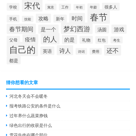
宋代
很多人
学校
年龄
寓意
工作
年初
春节
时间
攻略
新年
手机
技能
梦幻西游
春节期间
是一个
游戏
汤圆
的人
疫情
的是
父母
礼物
红包
考生
自己的
还不
诗人
英语
诗词
费用
都是
猜你想看的文章
河北冬天会不会暖冬
报考铁路公安的条件是什么
过年养什么蔬菜挣钱
绿色出行的收获是什么
雪花牛肉在哪个部位