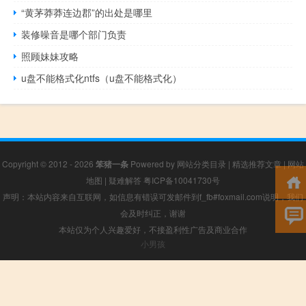
“黄茅莽莽连边郡”的出处是哪里
装修噪音是哪个部门负责
照顾妹妹攻略
u盘不能格式化ntfs（u盘不能格式化）
Copyright © 2012 - 2026
笨猪一条
Powered by
网站分类目录
|
精选推荐文章
|
网站
地图
|
疑难解答
粤ICP备10041730号
声明：本站内容来自互联网，如信息有错误可发邮件到f_fb#foxmail.com说明，我们
会及时纠正，谢谢
本站仅为个人兴趣爱好，不接盈利性广告及商业合作
小男孩