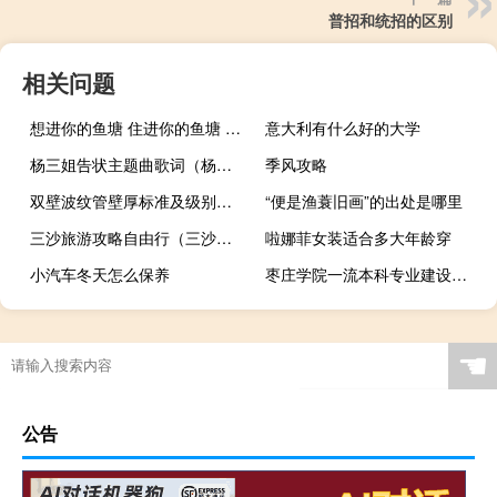
普招和统招的区别
相关问题
想进你的鱼塘 住进你的鱼塘 进鱼塘什么梗
意大利有什么好的大学
杨三姐告状主题曲歌词（杨三姐告状主题曲）
季风攻略
双壁波纹管壁厚标准及级别图片（双壁波纹管壁厚标准及级别）
“便是渔蓑旧画”的出处是哪里
三沙旅游攻略自由行（三沙旅游攻略）
啦娜菲女装适合多大年龄穿
小汽车冬天怎么保养
枣庄学院一流本科专业建设名单
☚
公告