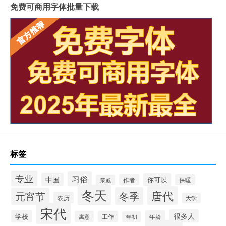
免费可商用字体批量下载
标签
专业
习俗
中国
你可以
作者
保暖
亲戚
冬天
唐代
冬季
元宵节
农历
大学
宋代
很多人
学校
年龄
寓意
工作
年初