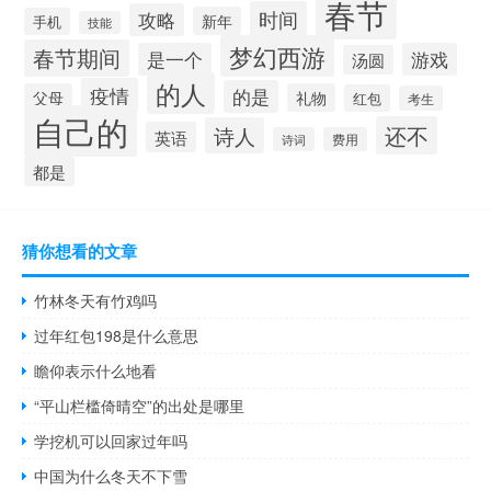
春节
时间
攻略
新年
手机
技能
梦幻西游
春节期间
是一个
游戏
汤圆
的人
疫情
的是
父母
礼物
红包
考生
自己的
还不
诗人
英语
诗词
费用
都是
猜你想看的文章
竹林冬天有竹鸡吗
过年红包198是什么意思
瞻仰表示什么地看
“平山栏槛倚晴空”的出处是哪里
学挖机可以回家过年吗
中国为什么冬天不下雪