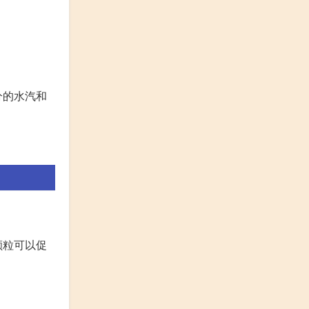
分的水汽和
。
颗粒可以促