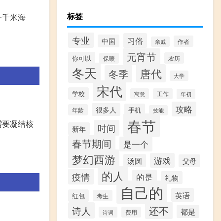
标签
一千米海
专业
习俗
中国
作者
亲戚
元宵节
你可以
农历
保暖
冬天
唐代
冬季
大学
宋代
学校
寓意
工作
年初
攻略
很多人
手机
年龄
技能
春节
需要凝结核
时间
新年
春节期间
是一个
梦幻西游
游戏
汤圆
父母
的人
疫情
的是
礼物
自己的
英语
红包
考生
还不
诗人
都是
诗词
费用