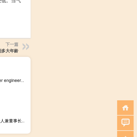
较低。当气
下一篇
到多大年龄
wallpaper engineer中文破解版 V1.5 最新免费版（wallpaper engineer中文破解版 V1.5 最新免费版功能简介）
华大基因董事长--汪建的重要讲话（汪建-华大集团联合创始人兼董事长介绍）