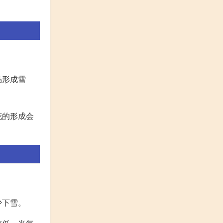
晶形成雪
花的形成会
少下雪。