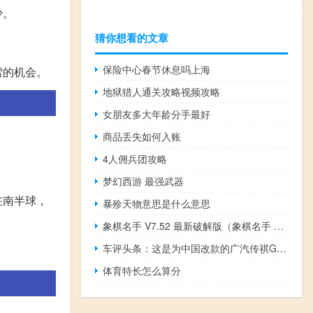
少。
猜你想看的文章
保险中心春节休息吗上海
雪的机会。
地狱猎人通关攻略视频攻略
女朋友多大年龄分手最好
商品丢失如何入账
4人佣兵团攻略
梦幻西游 最强武器
在南半球，
暴殄天物意思是什么意思
象棋名手 V7.52 最新破解版（象棋名手 V7.52 最新破解版功能简介）
车评头条：这是为中国改款的广汽传祺GS5SUV
体育特长怎么算分