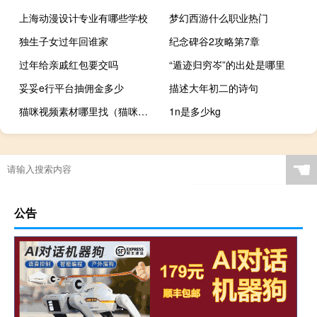
上海动漫设计专业有哪些学校
梦幻西游什么职业热门
独生子女过年回谁家
纪念碑谷2攻略第7章
过年给亲戚红包要交吗
“遁迹归穷岑”的出处是哪里
妥妥e行平台抽佣金多少
描述大年初二的诗句
猫咪视频素材哪里找（猫咪视频APP）
1n是多少kg
☚
公告