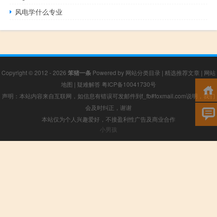
风电学什么专业
Copyright © 2012 - 2026
笨猪一条
Powered by
网站分类目录
|
精选推荐文章
|
网站
地图
|
疑难解答
粤ICP备10041730号
声明：本站内容来自互联网，如信息有错误可发邮件到f_fb#foxmail.com说明，我们
会及时纠正，谢谢
本站仅为个人兴趣爱好，不接盈利性广告及商业合作
小男孩