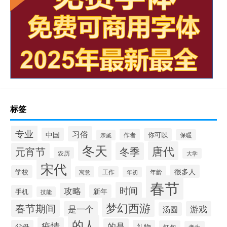
标签
专业
习俗
中国
你可以
作者
保暖
亲戚
冬天
唐代
冬季
元宵节
农历
大学
宋代
很多人
学校
年龄
寓意
工作
年初
春节
时间
攻略
新年
手机
技能
梦幻西游
春节期间
是一个
游戏
汤圆
的人
疫情
的是
父母
礼物
红包
考生