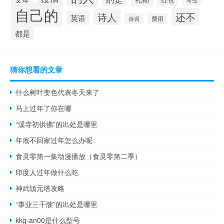
自己的
还不
诗人
英语
诗词
费用
都是
猜你想看的文章
什么树叶变色代表冬天来了
马上过年了你在哪
“溪寺初供佛”的出处是哪里
年底不回家过年怎么办呢
食灵零第一集动漫播放（食灵零第二季）
印度人过年做什么吃
神武镇元塔攻略
“事业三千牍”的出处是哪里
kkg-an00是什么型号