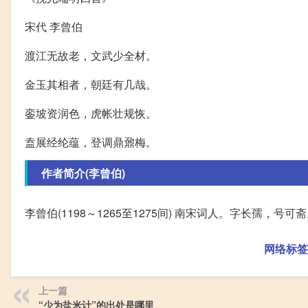
宋代 李曾伯
渡江无故老，文武少全材。
金玉其相者，朝廷有几哉。
銮坡资润色，虎帐壮规恢。
盍展经纶蕴，登调鼎鼐梅。
作者简介(李曾伯)
李曾伯(1198～1265至1275间) 南宋词人。字长孺，号
网络标签
上一篇
“少为盐米计”的出处是哪里