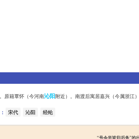
沁阳
可斋。原籍覃怀（今河南
附近）。南渡后寓居嘉兴（今属浙江
：
宋代
沁阳
经纶
“号令半皆归后务”的