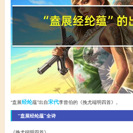
经纶
宋代
“盍展
蕴”出自
李曾伯的《挽尤端明四首》。
“盍展经纶蕴”全诗
《挽尤端明四首》