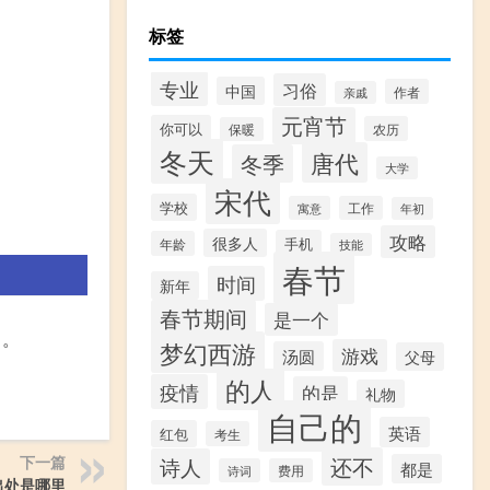
标签
专业
习俗
中国
作者
亲戚
元宵节
你可以
农历
保暖
冬天
唐代
冬季
大学
宋代
学校
寓意
工作
年初
攻略
很多人
手机
年龄
技能
春节
时间
新年
春节期间
是一个
）。
梦幻西游
游戏
汤圆
父母
的人
疫情
的是
礼物
自己的
英语
红包
考生
下一篇
还不
诗人
都是
诗词
费用
出处是哪里