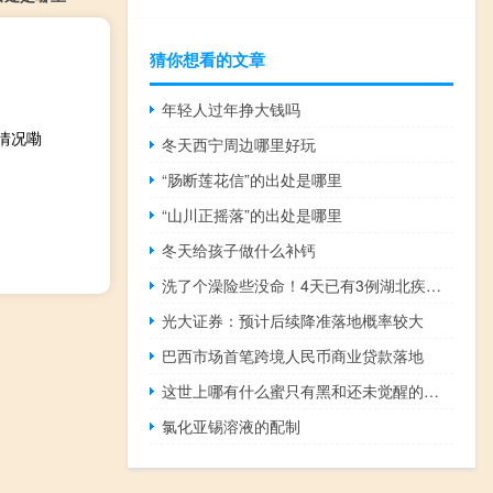
猜你想看的文章
年轻人过年挣大钱吗
么情况嘞
冬天西宁周边哪里好玩
“肠断莲花信”的出处是哪里
“山川正摇落”的出处是哪里
冬天给孩子做什么补钙
洗了个澡险些没命！4天已有3例湖北疾控提醒 到底什么情况嘞
光大证券：预计后续降准落地概率较大
巴西市场首笔跨境人民币商业贷款落地
这世上哪有什么蜜只有黑和还未觉醒的黑什么梗？这世上哪有什么蜜只有黑和还未觉醒的黑是什么意思什么梗
氯化亚锡溶液的配制