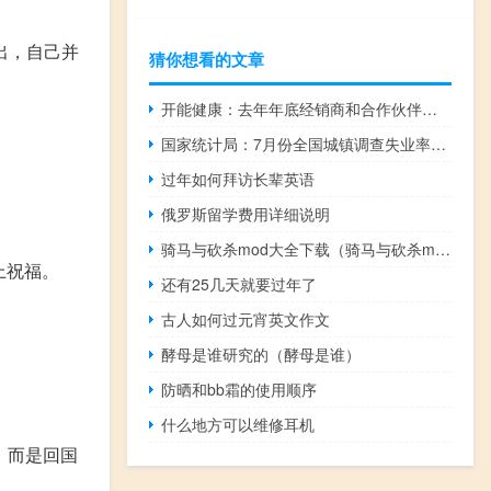
出，自己并
猜你想看的文章
开能健康：去年年底经销商和合作伙伴数量500家左右今年年底预计600家出头
国家统计局：7月份全国城镇调查失业率为5.3%比上月上升0.1个百分点31个大城市城镇调查失业率为5.4%比上月下降0.1个百分点全国企业就业人员周平均工作时间为48.7小时
过年如何拜访长辈英语
俄罗斯留学费用详细说明
骑马与砍杀mod大全下载（骑马与砍杀mod大全）
上祝福。
还有25几天就要过年了
古人如何过元宵英文作文
酵母是谁研究的（酵母是谁）
防晒和bb霜的使用顺序
什么地方可以维修耳机
，而是回国