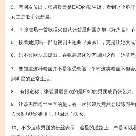
3、有网友传出，张碧晨曾是EXO的私生饭，看到这个称
女主是歌手张碧晨。
4、 1.张碧晨一首歌唱火自从张碧晨归国参加《好声音》
5、接着她演唱一部电视剧主题曲《凉凉》，更是让她变成
6、只不过网友却爆出，在张碧晨还没有回国之前，她竟然
7、要知道这种粉丝并不是很受欢迎，平时这类粉丝不但会
到明星的正常生活。
8、 有报道称，张碧晨最喜欢的是EXO的男团成员张艺兴
9、让该男团粉丝生气的是，有一次张碧晨竟然会以练习生
入录制现场的时间，也因此而边长。
10、不少追该男团的粉丝表示，追星的道路上，总是可以