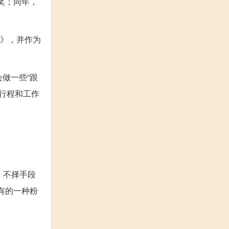
”奖；同年，
7》，并作为
会做一些“跟
开行程和工作
，不择手段
有的一种粉