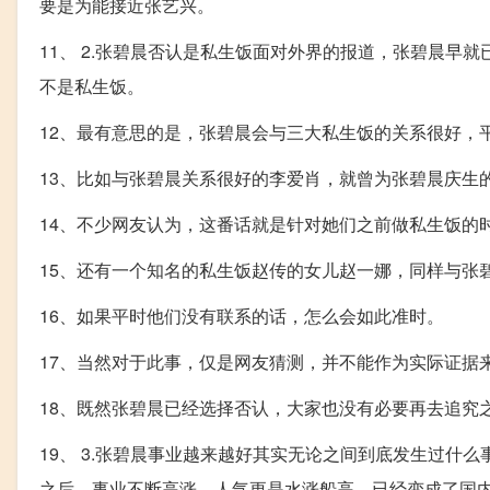
要是为能接近张艺兴。
11、 2.张碧晨否认是私生饭面对外界的报道，张碧晨早
不是私生饭。
12、最有意思的是，张碧晨会与三大私生饭的关系很好，
13、比如与张碧晨关系很好的李爱肖，就曾为张碧晨庆生
14、不少网友认为，这番话就是针对她们之前做私生饭的
15、还有一个知名的私生饭赵传的女儿赵一娜，同样与张
16、如果平时他们没有联系的话，怎么会如此准时。
17、当然对于此事，仅是网友猜测，并不能作为实际证据
18、既然张碧晨已经选择否认，大家也没有必要再去追究
19、 3.张碧晨事业越来越好其实无论之间到底发生过
之后，事业不断高涨，人气更是水涨船高，已经变成了国