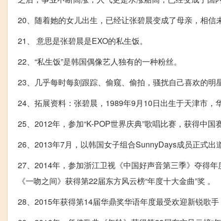
20、随着她的女儿出生，已经让张碧晨变成了母亲，相信
21、 意思是张碧晨是EXO的私生饭。
22、“私生饭”是韩国偶像艺人独有的一种粉丝。
23、几乎每时每刻跟踪、偷窥、偷拍，骚扰自己喜欢的明
24、拓展资料：张碧晨，1989年9月10日出生于天津市
25、2012年，参加“K-POP世界庆典”歌唱比赛，获
26、2013年7月，以韩国女子组合SunnyDays成员正式出
27、2014年，参加浙江卫视《中国好声音第三季》夺得
《一吻之间》获得第22届东方风云榜“年度十大金曲”奖 。
28、2015年获得第14届华鼎奖华语年度最受欢迎新锐歌