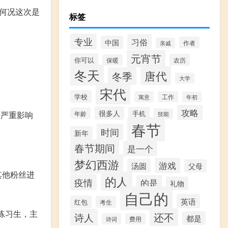
何况这次是
标签
专业
习俗
中国
作者
亲戚
元宵节
你可以
农历
保暖
冬天
唐代
冬季
大学
宋代
学校
寓意
工作
年初
攻略
很多人
手机
经严重影响
年龄
技能
春节
时间
新年
春节期间
是一个
梦幻西游
游戏
汤圆
父母
其他粉丝进
的人
疫情
的是
礼物
自己的
英语
红包
考生
练习生，主
还不
诗人
都是
诗词
费用