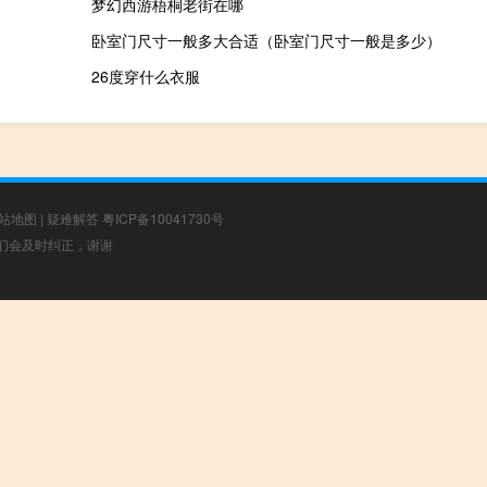
梦幻西游梧桐老街在哪
卧室门尺寸一般多大合适（卧室门尺寸一般是多少）
26度穿什么衣服
站地图
|
疑难解答
粤ICP备10041730号
，我们会及时纠正，谢谢