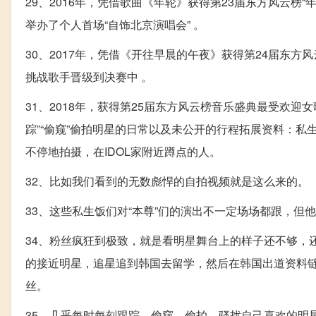
29、2016年，凭借歌曲《年轮》获得第23届东方风云榜“
举办了个人首场“自饰北京演唱会” 。
30、2017年，凭借《开往早晨的午夜》获得第24届东方
挑战歌手晋级到决赛中 。
31、2018年，获得第25届东方风云榜音乐盛典最受欢迎
踪”“偷窥”偷拍明星的日常以及未公开的行程拓展资料：私生
不停地拍摄，在IDOL家附近蹲点的人。
32、比如我们看到的无数彪悍的自拍视频就是这么来的。
33、这些私生饭们对“本尊”们的演出不一定场场都跟，但
34、粉丝疯狂到极致，就是看明星舞台上的样子还不够，
的接近明星，追星追到韩国去留学，然后在韩国出道资料链
丝。
35、几乎每时每刻跟踪、偷窥、偷拍，骚扰自己喜欢的明