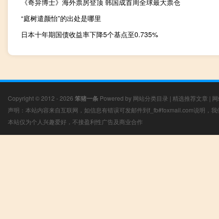
《奇异博士》海外票房登顶 韩国成首周全球最大票仓
“庭树遣颜怡”的出处是哪里
日本十年期国债收益率下降5个基点至0.735%
Copyright © 2012 - 2026
笨猪一条
Powered by
网站分类目录
|
精选推荐文章
|
网
声明：本站内容来自互联网，如信息有错误可发邮件到f_fb#foxmail.com说明
本站仅为个人兴趣爱好，不接盈利性广告及商业合作