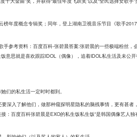
年度十大金曲”奖，并获得“最佳年度飞跃奖”以及“全民选择女歌手
风云榜年度概念专辑奖；同年，登上湖南卫视音乐节目《歌手201
女歌手参考资料：百度百科-张碧晨答案:张碧晨的一些极端粉丝，
饭意思就是喜欢跟踪IDOL（偶像），追着IDOL私生活及未公
他/她们的私生活一定时时都到。
还要深入了解他们，做那种窥探明星隐私的脑残事情，更有甚者
接：百度百科张碧晨是EXO的私生饭私生饭”是韩国偶像艺人独
星，影响他们（以及艺人的家人）的私生活。