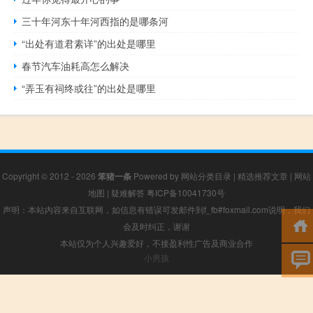
三十年河东十年河西指的是哪条河
“出处有道君素详”的出处是哪里
春节汽车油耗高怎么解决
“弄玉有祠终或往”的出处是哪里
Copyright © 2012 - 2026
笨猪一条
Powered by
网站分类目录
|
精选推荐文章
|
网站
地图
|
疑难解答
粤ICP备10041730号
声明：本站内容来自互联网，如信息有错误可发邮件到f_fb#foxmail.com说明，我们
会及时纠正，谢谢
本站仅为个人兴趣爱好，不接盈利性广告及商业合作
小男孩