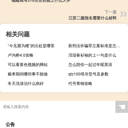
福建高考310分左右能上什么大学
下一篇
江苏二建报名需要什么材料
相关问题
“今见蜃为楼”的出处是哪里
新刑法诈骗罪立案标准是怎样的
卢沟桥4.0攻略
泪湿春衫袖的上一句是什么
可以看黄色视频的网站
怎么陪你一起过年呢英语
戴孝期间哪些事不能做
qtz100塔吊型号及参数
冬天洗澡治什么病好
代号青铜攻略
☚
公告