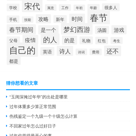
宋代
很多人
学校
年龄
寓意
工作
年初
春节
时间
攻略
新年
手机
技能
梦幻西游
春节期间
是一个
游戏
汤圆
的人
疫情
的是
父母
礼物
红包
考生
自己的
还不
诗人
英语
诗词
费用
都是
猜你想看的文章
“玉闺深掩过年华”的出处是哪里
过年体重多少算正常范围
伤残鉴定一个九级一个十级怎么计算
不回家过年怎么过好日子
过年你觉得最开心的事