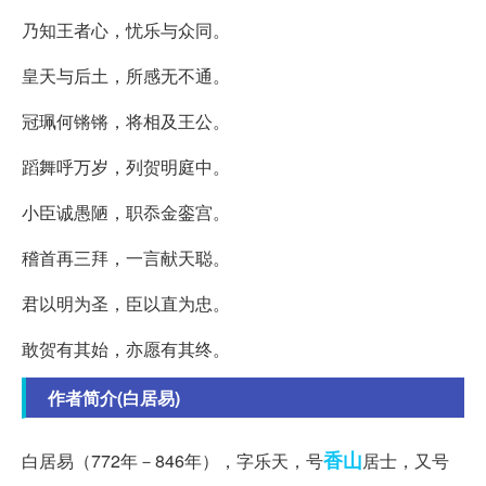
乃知王者心，忧乐与众同。
皇天与后土，所感无不通。
冠珮何锵锵，将相及王公。
蹈舞呼万岁，列贺明庭中。
小臣诚愚陋，职忝金銮宫。
稽首再三拜，一言献天聪。
君以明为圣，臣以直为忠。
敢贺有其始，亦愿有其终。
作者简介(白居易)
香山
白居易（772年－846年），字乐天，号
居士，又号