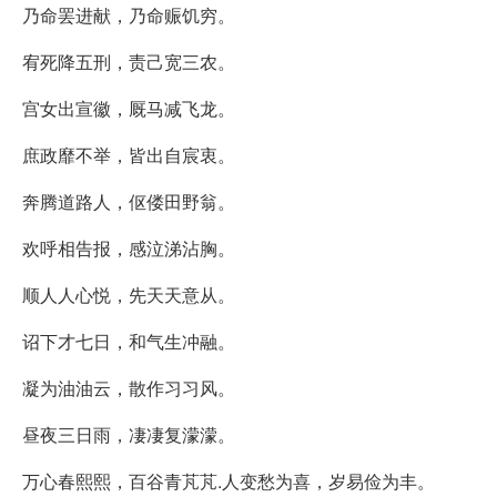
乃命罢进献，乃命赈饥穷。
宥死降五刑，责己宽三农。
宫女出宣徽，厩马减飞龙。
庶政靡不举，皆出自宸衷。
奔腾道路人，伛偻田野翁。
欢呼相告报，感泣涕沾胸。
顺人人心悦，先天天意从。
诏下才七日，和气生冲融。
凝为油油云，散作习习风。
昼夜三日雨，凄凄复濛濛。
万心春熙熙，百谷青芃芃.人变愁为喜，岁易俭为丰。