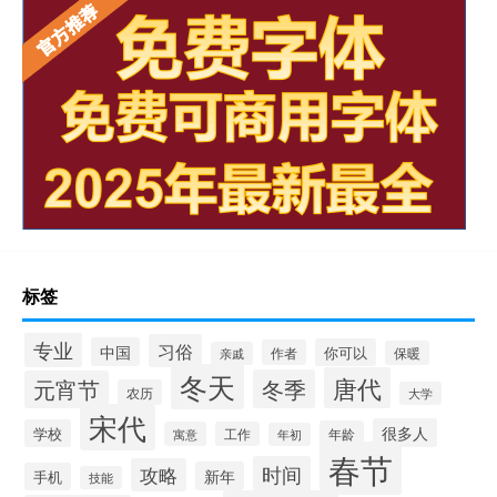
标签
专业
习俗
中国
你可以
作者
保暖
亲戚
冬天
唐代
冬季
元宵节
农历
大学
宋代
很多人
学校
年龄
寓意
工作
年初
春节
时间
攻略
新年
手机
技能