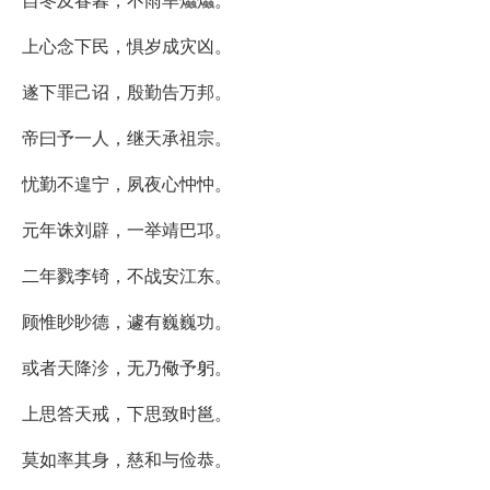
上心念下民，惧岁成灾凶。
遂下罪己诏，殷勤告万邦。
帝曰予一人，继天承祖宗。
忧勤不遑宁，夙夜心忡忡。
元年诛刘辟，一举靖巴邛。
二年戮李锜，不战安江东。
顾惟眇眇德，遽有巍巍功。
或者天降沴，无乃儆予躬。
上思答天戒，下思致时邕。
莫如率其身，慈和与俭恭。