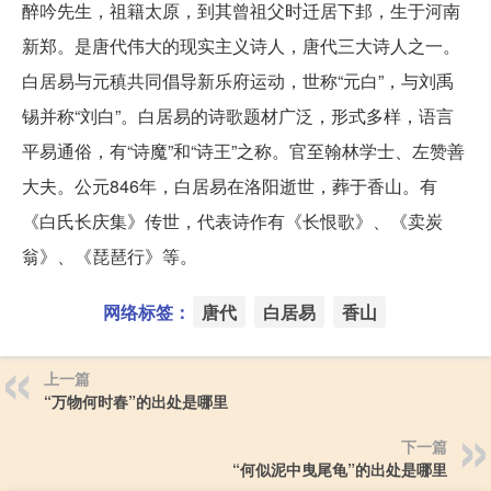
醉吟先生，祖籍太原，到其曾祖父时迁居下邽，生于河南
新郑。是唐代伟大的现实主义诗人，唐代三大诗人之一。
白居易与元稹共同倡导新乐府运动，世称“元白”，与刘禹
锡并称“刘白”。白居易的诗歌题材广泛，形式多样，语言
平易通俗，有“诗魔”和“诗王”之称。官至翰林学士、左赞善
大夫。公元846年，白居易在洛阳逝世，葬于香山。有
《白氏长庆集》传世，代表诗作有《长恨歌》、《卖炭
翁》、《琵琶行》等。
网络标签：
唐代
白居易
香山
上一篇
“万物何时春”的出处是哪里
下一篇
“何似泥中曳尾龟”的出处是哪里