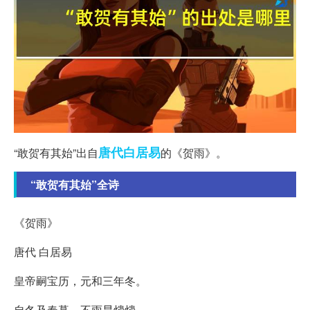
唐代
白居易
“敢贺有其始”出自
的《贺雨》。
“敢贺有其始”全诗
《贺雨》
唐代 白居易
皇帝嗣宝历，元和三年冬。
自冬及春暮，不雨旱爞爞。