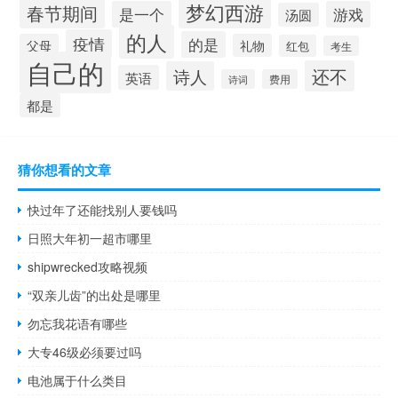
梦幻西游
春节期间
是一个
游戏
汤圆
的人
疫情
的是
父母
礼物
红包
考生
自己的
还不
诗人
英语
诗词
费用
都是
猜你想看的文章
快过年了还能找别人要钱吗
日照大年初一超市哪里
shipwrecked攻略视频
“双亲儿齿”的出处是哪里
勿忘我花语有哪些
大专46级必须要过吗
电池属于什么类目