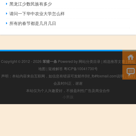
黑龙江少数民族有多少
请问一下华中农业大学怎么样
所有的春节都是几月几日
Copyright © 2012 - 2026
笨猪一条
Powered by
网站分类目录
|
精选推荐文章
|
网站
地图
|
疑难解答
粤ICP备10041730号
声明：本站内容来自互联网，如信息有错误可发邮件到f_fb#foxmail.com说明，我们
会及时纠正，谢谢
本站仅为个人兴趣爱好，不接盈利性广告及商业合作
小男孩