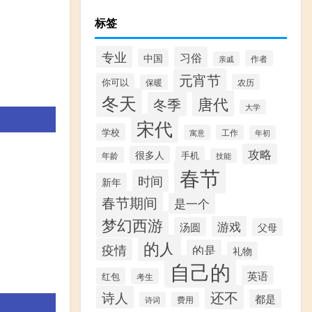
标签
专业
习俗
中国
作者
亲戚
元宵节
你可以
农历
保暖
冬天
唐代
冬季
大学
宋代
学校
寓意
工作
年初
攻略
很多人
手机
年龄
技能
春节
时间
新年
春节期间
是一个
梦幻西游
游戏
汤圆
父母
的人
疫情
的是
礼物
自己的
英语
红包
考生
还不
诗人
都是
诗词
费用