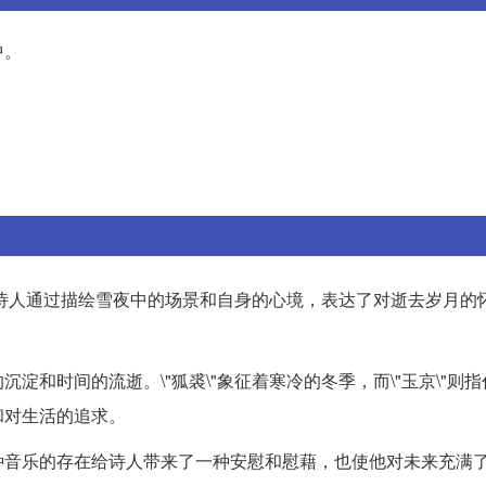
中。
诗人通过描绘雪夜中的场景和自身的心境，表达了对逝去岁月的
和时间的流逝。\"狐裘\"象征着寒冷的冬季，而\"玉京\"则
和对生活的追求。
种音乐的存在给诗人带来了一种安慰和慰藉，也使他对未来充满