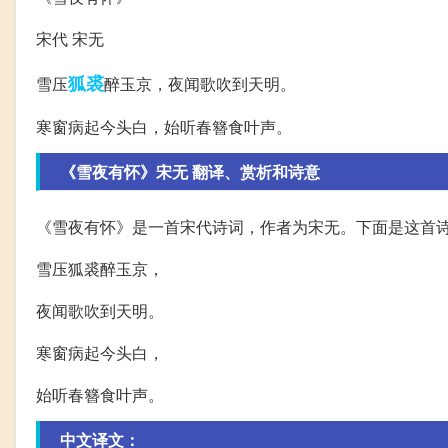
宋代 宋无
狐裘
雪压
醉玉京，夜闻歌吹到天明。
寒窗病起今头白，始听春簪食叶声。
《雪夜有怀》宋无 翻译、赏析和诗意
《雪夜有怀》是一首宋代诗词，作者为宋无。下面是这首
雪压狐裘醉玉京，
夜闻歌吹到天明。
寒窗病起今头白，
始听春簪食叶声。
中文译文：