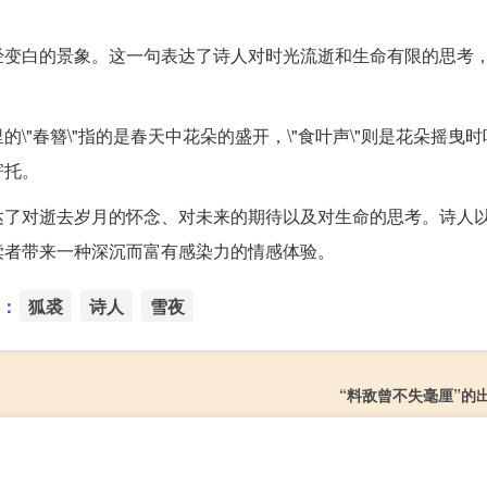
经变白的景象。这一句表达了诗人对时光流逝和生命有限的思考
"春簪\"指的是春天中花朵的盛开，\"食叶声\"则是花朵摇曳
寄托。
达了对逝去岁月的怀念、对未来的期待以及对生命的思考。诗人
读者带来一种深沉而富有感染力的情感体验。
：
狐裘
诗人
雪夜
“料敌曾不失毫厘”的