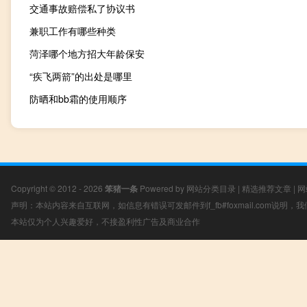
交通事故赔偿私了协议书
兼职工作有哪些种类
菏泽哪个地方招大年龄保安
“疾飞两箭”的出处是哪里
防晒和bb霜的使用顺序
Copyright © 2012 - 2026
笨猪一条
Powered by
网站分类目录
|
精选推荐文章
|
网
声明：本站内容来自互联网，如信息有错误可发邮件到f_fb#foxmail.com说明
本站仅为个人兴趣爱好，不接盈利性广告及商业合作