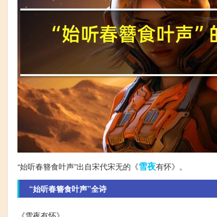
雪夜
“始听春簪食叶声”出自宋代宋无的《
有怀》。
“始听春簪食叶声”全诗
《雪夜有怀》