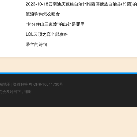
2023-10-18云南迪庆藏族自治州维西傈僳族自治县(竹菌)
流浪狗狗怎么喂食
“甘分住山三束篾”的出处是哪里
LOL云顶之弈全部攻略
带丝的诗句
站地图
|
疑难解答
粤ICP备10041730号
，我们会及时纠正，谢谢