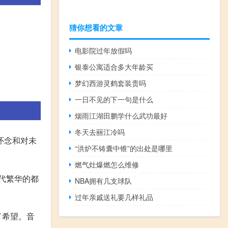
猜你想看的文章
电影院过年放假吗
银泰公寓适合多大年龄买
梦幻西游灵鹤套装贵吗
一日不见的下一句是什么
烟雨江湖田鹏学什么武功最好
冬天去丽江冷吗
怀念和对未
“洪炉不铸囊中锥”的出处是哪里
燃气灶爆燃怎么维修
指代繁华的都
NBA拥有几支球队
过年亲戚送礼要几样礼品
了希望。音