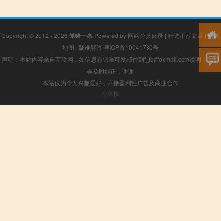
Copyright © 2012 - 2026
笨猪一条
Powered by
网站分类目录
|
精选推荐文章
|
网站
地图
|
疑难解答
粤ICP备10041730号
声明：本站内容来自互联网，如信息有错误可发邮件到f_fb#foxmail.com说明，我们
会及时纠正，谢谢
本站仅为个人兴趣爱好，不接盈利性广告及商业合作
小男孩