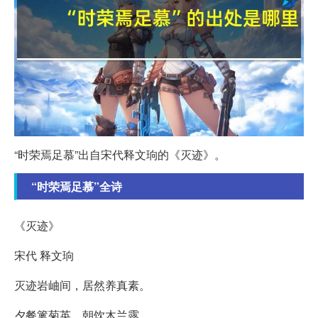
“时荣焉足慕”出自宋代释文珦的《灭迹》。
“时荣焉足慕”全诗
《灭迹》
宋代 释文珦
灭迹岩岫间，居然养真素。
夕餐篱菊英，朝饮木兰露。