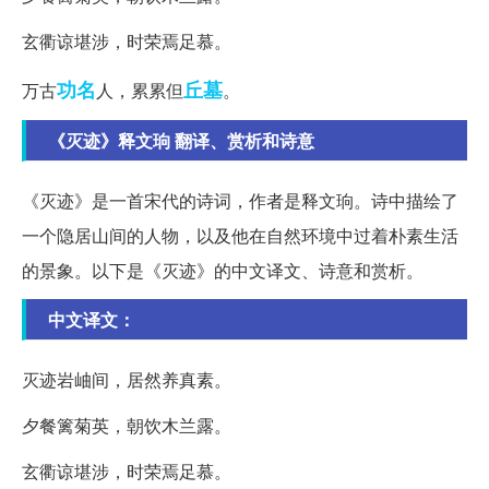
玄衢谅堪涉，时荣焉足慕。
功名
丘墓
万古
人，累累但
。
《灭迹》释文珦 翻译、赏析和诗意
《灭迹》是一首宋代的诗词，作者是释文珦。诗中描绘了
一个隐居山间的人物，以及他在自然环境中过着朴素生活
的景象。以下是《灭迹》的中文译文、诗意和赏析。
中文译文：
灭迹岩岫间，居然养真素。
夕餐篱菊英，朝饮木兰露。
玄衢谅堪涉，时荣焉足慕。