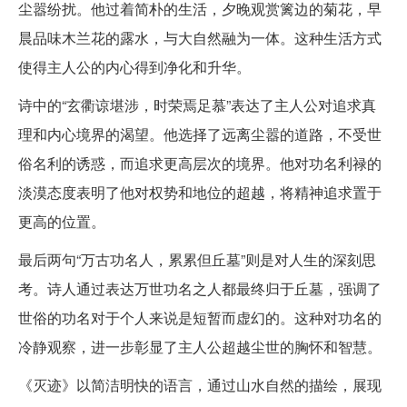
尘嚣纷扰。他过着简朴的生活，夕晚观赏篱边的菊花，早
晨品味木兰花的露水，与大自然融为一体。这种生活方式
使得主人公的内心得到净化和升华。
诗中的“玄衢谅堪涉，时荣焉足慕”表达了主人公对追求真
理和内心境界的渴望。他选择了远离尘嚣的道路，不受世
俗名利的诱惑，而追求更高层次的境界。他对功名利禄的
淡漠态度表明了他对权势和地位的超越，将精神追求置于
更高的位置。
最后两句“万古功名人，累累但丘墓”则是对人生的深刻思
考。诗人通过表达万世功名之人都最终归于丘墓，强调了
世俗的功名对于个人来说是短暂而虚幻的。这种对功名的
冷静观察，进一步彰显了主人公超越尘世的胸怀和智慧。
《灭迹》以简洁明快的语言，通过山水自然的描绘，展现