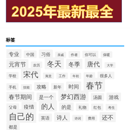
标签
专业
习俗
中国
你可以
作者
保暖
亲戚
冬天
唐代
冬季
元宵节
农历
大学
宋代
很多人
学校
年龄
寓意
工作
年初
春节
时间
攻略
新年
手机
技能
梦幻西游
春节期间
是一个
游戏
汤圆
的人
疫情
的是
父母
礼物
红包
考生
自己的
还不
诗人
英语
诗词
费用
都是