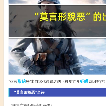
形貌
虾蟆
“莫言
恶”出自宋代晁说之的《柳集亡食
诗因有作
“莫言形貌恶”全诗
《柳集亡食虾蟆诗因有作》