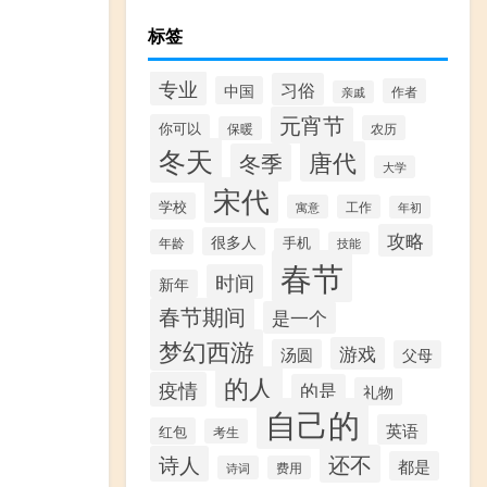
标签
专业
习俗
中国
作者
亲戚
元宵节
你可以
农历
保暖
冬天
唐代
冬季
大学
宋代
学校
寓意
工作
年初
攻略
很多人
手机
年龄
技能
春节
时间
新年
春节期间
是一个
梦幻西游
游戏
汤圆
父母
的人
疫情
的是
礼物
自己的
英语
红包
考生
还不
诗人
都是
诗词
费用