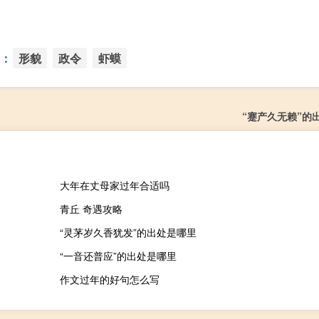
：
形貌
政令
虾蟆
“蹇产久无赖”的
大年在丈母家过年合适吗
青丘 奇遇攻略
“灵茅岁久香犹发”的出处是哪里
“一音还普应”的出处是哪里
作文过年的好句怎么写