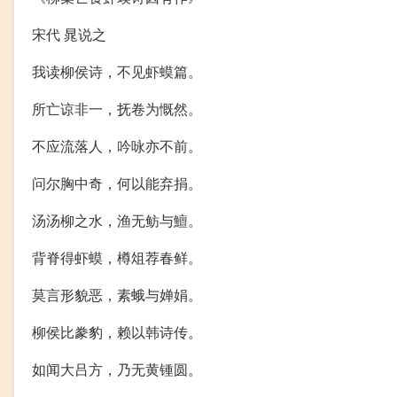
宋代 晁说之
我读柳侯诗，不见虾蟆篇。
所亡谅非一，抚卷为慨然。
不应流落人，吟咏亦不前。
问尔胸中奇，何以能弃捐。
汤汤柳之水，渔无鲂与鱣。
背脊得虾蟆，樽俎荐春鲜。
莫言形貌恶，素蛾与婵娟。
柳侯比豢豹，赖以韩诗传。
如闻大吕方，乃无黄锺圆。