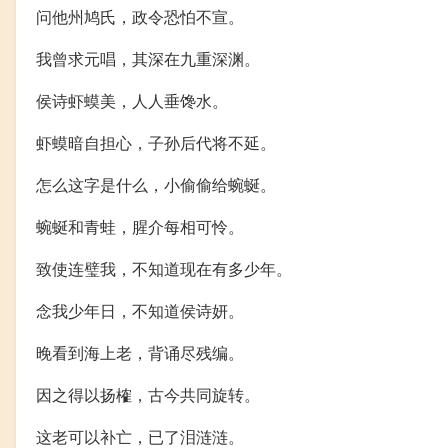
问他州鸠氏，政令恐怕不宣。
我曾求元唱，其深在九重深渊。
侯诗虾蟆美，人人垂馋水。
虾蟆暗自担心，子孙后代将不延。
怎么这字是什么，小偷偷给蜿蜒。
蜿蜒和青蛙，腥介每相可怜。
致使连璧我，不知道现在有多少年。
念我少年日，不知道侯诗妍。
晚看到海上老，背诵尽残编。
因之得以扬榷，古今共同旋转。
这老可以补亡，已了泪涟涟。