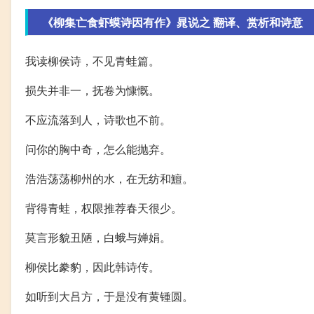
《柳集亡食虾蟆诗因有作》晁说之 翻译、赏析和诗意
我读柳侯诗，不见青蛙篇。
损失并非一，抚卷为慷慨。
不应流落到人，诗歌也不前。
问你的胸中奇，怎么能抛弃。
浩浩荡荡柳州的水，在无纺和鱣。
背得青蛙，权限推荐春天很少。
莫言形貌丑陋，白蛾与婵娟。
柳侯比豢豹，因此韩诗传。
如听到大吕方，于是没有黄锺圆。