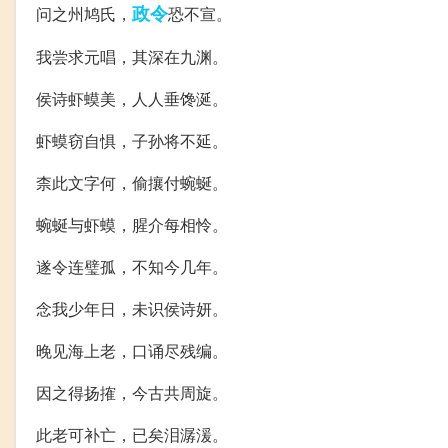
政令
问之州鸠氏，
恐不宣。
我尝求元唱，其深在九渊。
侯诗虾蟆美，人人垂馋涎。
虾蟆窃自惧，子孙将不延。
柰此文字何，偷攘付蜿蜒。
蜿蜒与虾蟆，腥介每相怜。
遂令连璧孤，不知今几年。
念我少年日，未识侯诗妍。
晚见海上老，口诵尽残编。
因之得扬搉，今古共周旋。
此老可补亡，已矣泪潺湲。