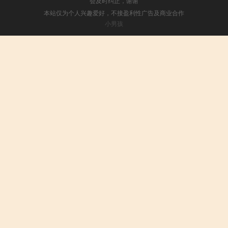
会及时纠正，谢谢
本站仅为个人兴趣爱好，不接盈利性广告及商业合作
小男孩