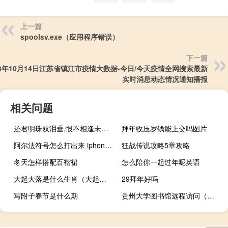
上一篇
spoolsv.exe（应用程序错误）
下一篇
23年10月14日江苏省镇江市疫情大数据-今日/今天疫情全网搜索最新
实时消息动态情况通知播报
相关问题
还君明珠双泪垂,恨不相逢未嫁时意思
拜年收压岁钱能上交吗图片
阿尔法符号怎么打出来 iphone（阿尔法符号）
狂战传说攻略5章攻略
冬天怎样搭配百褶裙
怎么陪你一起过年呢英语
大起大落是什么生肖（大起大落是什么生肖）
29拜年好吗
写附子春节是什么期
贵州大学图书馆远程访问（贵州大学图书馆远程访问系统）