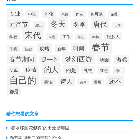
专业
习俗
中国
你可以
作者
保暖
亲戚
冬天
唐代
冬季
元宵节
农历
大学
宋代
很多人
学校
年龄
寓意
工作
年初
春节
时间
攻略
新年
手机
技能
梦幻西游
春节期间
是一个
游戏
汤圆
的人
疫情
的是
父母
礼物
红包
考生
自己的
还不
诗人
英语
诗词
费用
都是
猜你想看的文章
“春水移船花似雾”的出处是哪里
春节期间开门的寺院叫什么