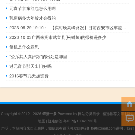
元宵节京东红包怎么用啊
乳房病多大年龄才会得的
2023-09-29 19:10： 【实时晚高峰路况】目前西安市区车流量较大的路段有:东二环，北二环，未央路，咸宁西路，太白北路，北关正街，吉祥路，长安中路南，其余路段交通秩序正常。请各相关大队加大疏导力度，确保道路有序通行。【西安高速大队】绕城高速全线多云，双节首日车流量整体较大缓行，主要体现在以下 ​​​
2023-10-03广西来宾市武宣县(松树菌)的报价是多少
复机是什么意思
“公斥其人真奸欺”的出处是哪里
过元宵节那天出门好吗
2016春节几天加班费
Copyright © 2012 - 2026
笨猪一条
Powered by
网站分类目录
|
精选推荐文章
|
网站
地图
|
疑难解答
粤ICP备10041730号
声明：本站内容来自互联网，如信息有错误可发邮件到f_fb#foxmail.com说明，我们