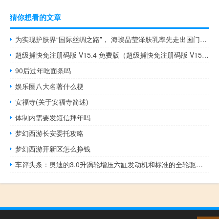
猜你想看的文章
为实现护肤界“国际丝绸之路”， 海璨晶莹泽肤乳率先走出国门，领跑护肤界行业。
超级捕快免注册码版 V15.4 免费版（超级捕快免注册码版 V15.4 免费版功能简介）
90后过年吃面条吗
娱乐圈八大名著什么梗
安福寺(关于安福寺简述)
体制内需要发短信拜年吗
梦幻西游长安委托攻略
梦幻西游开新区怎么挣钱
车评头条：奥迪的3.0升涡轮增压六缸发动机和标准的全轮驱动系统