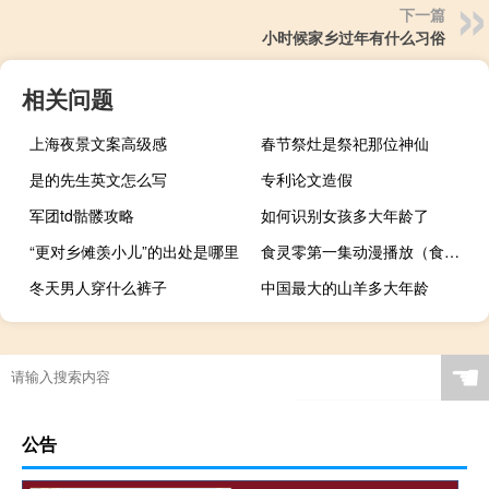
下一篇
小时候家乡过年有什么习俗
相关问题
上海夜景文案高级感
春节祭灶是祭祀那位神仙
是的先生英文怎么写
专利论文造假
军团td骷髅攻略
如何识别女孩多大年龄了
“更对乡傩羡小儿”的出处是哪里
食灵零第一集动漫播放（食灵零第二季）
冬天男人穿什么裤子
中国最大的山羊多大年龄
☚
公告