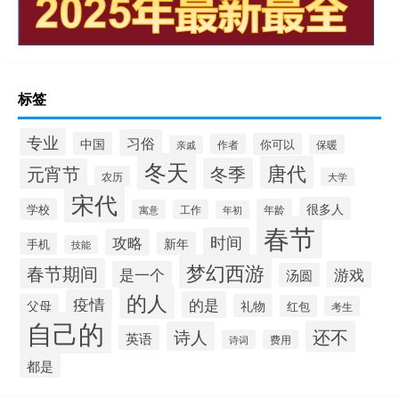
标签
专业
习俗
中国
你可以
作者
保暖
亲戚
冬天
唐代
冬季
元宵节
农历
大学
宋代
很多人
学校
年龄
寓意
工作
年初
春节
时间
攻略
新年
手机
技能
梦幻西游
春节期间
是一个
游戏
汤圆
的人
疫情
的是
父母
礼物
红包
考生
自己的
还不
诗人
英语
诗词
费用
都是