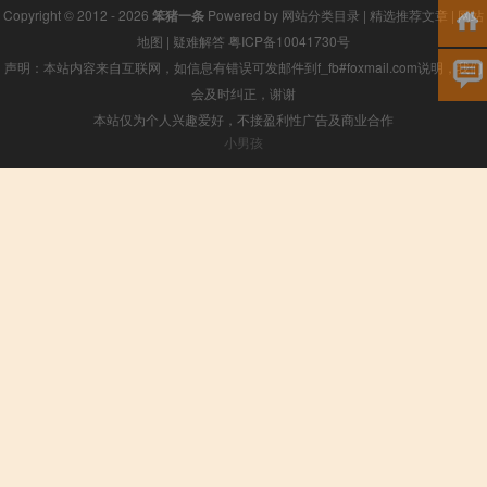
Copyright © 2012 - 2026
笨猪一条
Powered by
网站分类目录
|
精选推荐文章
|
网站
地图
|
疑难解答
粤ICP备10041730号
声明：本站内容来自互联网，如信息有错误可发邮件到f_fb#foxmail.com说明，我们
会及时纠正，谢谢
本站仅为个人兴趣爱好，不接盈利性广告及商业合作
小男孩