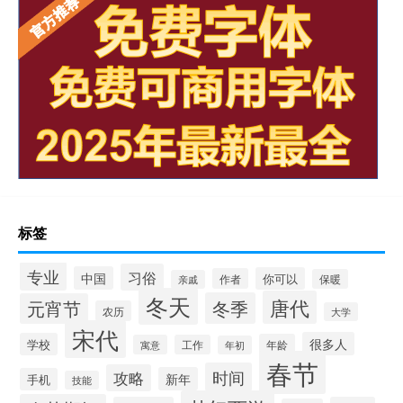
标签
专业
习俗
中国
你可以
作者
保暖
亲戚
冬天
唐代
冬季
元宵节
农历
大学
宋代
很多人
学校
年龄
寓意
工作
年初
春节
时间
攻略
新年
手机
技能