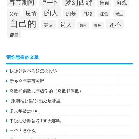
梦幻西游
春节期间
是一个
游戏
汤圆
的人
疫情
的是
父母
礼物
红包
考生
自己的
还不
诗人
英语
诗词
费用
都是
猜你想看的文章
快递迟迟不派送怎么投诉
新乡今年春节冷吗
奇数和偶数几年级学的（奇数和偶数）
“服期难赴集”的出处是哪里
多大年龄进cba
中级经济师备考100天够吗
三个大念什么