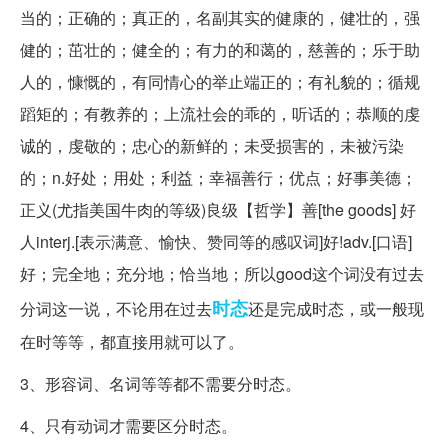
当的；正确的；真正的，名副其实的健康的，健壮的，强
健的；茁壮的；健全的；有力的和蔼的，慈善的；乐于助
人的，慷慨的，有同情心的举止端正的；有礼貌的；循规
蹈矩的；有教养的；上流社会的乖的，听话的；恭顺的虔
诚的，虔敬的；忠心的新鲜的；未受损害的，未被污染
的；n.好处；用处；利益；幸福善行；优点；好事美德；
正义(尤指美国牛肉的等级)良级【哲学】善[the goods] 好
人interj.[表示满意、愉快、赞同等的感叹词]好!adv.[口语]
好；完全地；充分地；恰当地；所以good这个词没有过去
时态
分词这一说，不论用在过去
还是完成时态，或一般现
在时等等，都直接用就可以了。
3、形容词、名词等等都不需要分时态。
4、只有动词才需要区分时态。