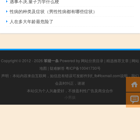
遇事不决,量子力学什么梗
性病的种类及症状（男性性病都有哪些症状）
人在多大年龄最危险了
Copyright © 2012 - 2026
笨猪一条
Powered by
网站分类目录
|
精选推荐文章
|
网站
地图
|
疑难解答
粤ICP备10041730号
声明：本站内容来自互联网，如信息有错误可发邮件到f_fb#foxmail.com说明，我们
会及时纠正，谢谢
本站仅为个人兴趣爱好，不接盈利性广告及商业合作
小男孩