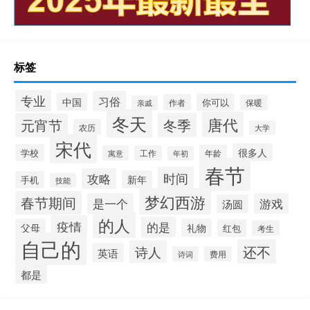
标签
专业
习俗
中国
你可以
作者
保暖
亲戚
冬天
唐代
冬季
元宵节
农历
大学
宋代
很多人
学校
年龄
寓意
工作
年初
春节
时间
攻略
新年
手机
技能
梦幻西游
春节期间
是一个
游戏
汤圆
的人
疫情
的是
父母
礼物
红包
考生
自己的
还不
诗人
英语
诗词
费用
都是