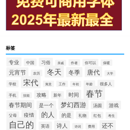
标签
专业
习俗
中国
你可以
作者
保暖
亲戚
冬天
唐代
冬季
元宵节
农历
大学
宋代
很多人
学校
年龄
寓意
工作
年初
春节
时间
攻略
新年
手机
技能
梦幻西游
春节期间
是一个
游戏
汤圆
的人
疫情
的是
父母
礼物
红包
考生
自己的
还不
诗人
英语
诗词
费用