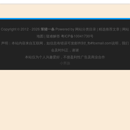
Copyright © 2012 - 2026
笨猪一条
Powered by
网站分类目录
|
精选推荐文章
|
网站
地图
|
疑难解答
粤ICP备10041730号
声明：本站内容来自互联网，如信息有错误可发邮件到f_fb#foxmail.com说明，我们
会及时纠正，谢谢
本站仅为个人兴趣爱好，不接盈利性广告及商业合作
小男孩