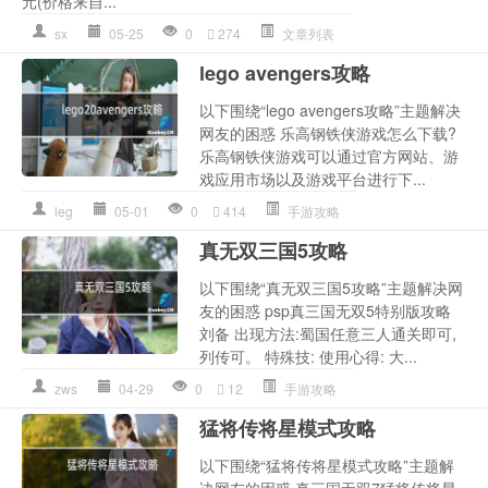
元(价格来自...
sx
05-25
0
274
文章列表
lego avengers攻略
以下围绕“lego avengers攻略”主题解决
网友的困惑 乐高钢铁侠游戏怎么下载?
乐高钢铁侠游戏可以通过官方网站、游
戏应用市场以及游戏平台进行下...
leg
05-01
0
414
手游攻略
真无双三国5攻略
以下围绕“真无双三国5攻略”主题解决网
友的困惑 psp真三国无双5特别版攻略
刘备 出现方法:蜀国任意三人通关即可,
列传可。 特殊技: 使用心得: 大...
zws
04-29
0
12
手游攻略
猛将传将星模式攻略
以下围绕“猛将传将星模式攻略”主题解