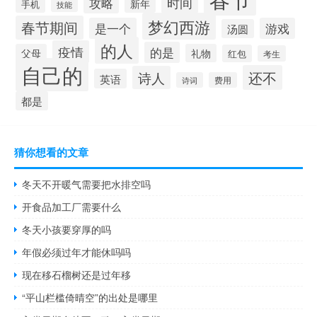
时间
攻略
新年
手机
技能
梦幻西游
春节期间
是一个
游戏
汤圆
的人
疫情
的是
父母
礼物
红包
考生
自己的
还不
诗人
英语
诗词
费用
都是
猜你想看的文章
冬天不开暖气需要把水排空吗
开食品加工厂需要什么
冬天小孩要穿厚的吗
年假必须过年才能休吗吗
现在移石榴树还是过年移
“平山栏槛倚晴空”的出处是哪里