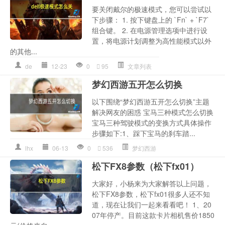
要关闭戴尔的极速模式，您可以尝试以
下步骤： 1. 按下键盘上的 `Fn` + `F7`
组合键。 2. 在电源管理选项中进行设
置，将电源计划调整为高性能模式以外
的其他...
de
12-23
0
95
文章列表
梦幻西游五开怎么切换
以下围绕“梦幻西游五开怎么切换”主题
解决网友的困惑 宝马三种模式怎么切换
宝马三种驾驶模式的变换方式具体操作
步骤如下:1、踩下宝马的刹车踏...
lhx
06-13
0
536
梦幻西游
松下FX8参数（松下fx01）
大家好，小杨来为大家解答以上问题，
松下FX8参数，松下fx01很多人还不知
道，现在让我们一起来看看吧！ 1、20
07年停产。目前这款卡片相机售价1850