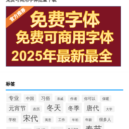
标签
专业
习俗
中国
你可以
作者
保暖
亲戚
冬天
唐代
冬季
元宵节
农历
大学
宋代
很多人
学校
年龄
寓意
工作
年初
春节