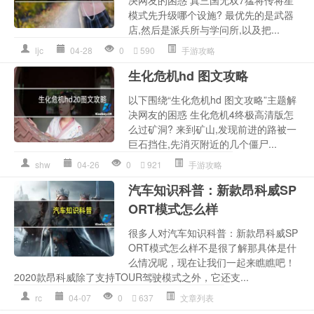
决网友的困惑 真三国无双7猛将传将星
模式先升级哪个设施? 最优先的是武器
店,然后是派兵所与学问所,以及把...
ljc
04-28
0
590
手游攻略
生化危机hd 图文攻略
以下围绕“生化危机hd 图文攻略”主题解
决网友的困惑 生化危机4终极高清版怎
么过矿洞? 来到矿山,发现前进的路被一
巨石挡住,先消灭附近的几个僵尸...
shw
04-26
0
921
手游攻略
汽车知识科普：新款昂科威SP
ORT模式怎么样
很多人对汽车知识科普：新款昂科威SP
ORT模式怎么样不是很了解那具体是什
么情况呢，现在让我们一起来瞧瞧吧！
2020款昂科威除了支持TOUR驾驶模式之外，它还支...
rc
04-07
0
637
文章列表