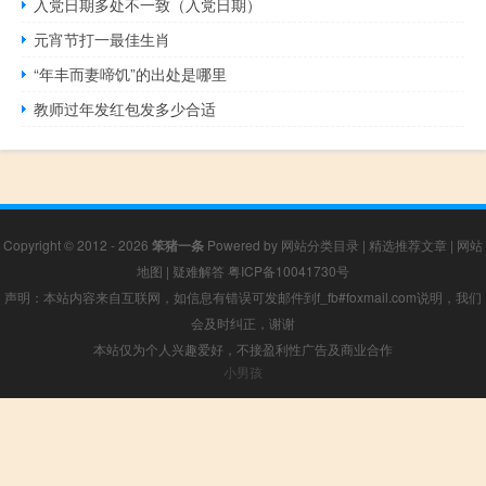
入党日期多处不一致（入党日期）
元宵节打一最佳生肖
“年丰而妻啼饥”的出处是哪里
教师过年发红包发多少合适
Copyright © 2012 - 2026
笨猪一条
Powered by
网站分类目录
|
精选推荐文章
|
网站
地图
|
疑难解答
粤ICP备10041730号
声明：本站内容来自互联网，如信息有错误可发邮件到f_fb#foxmail.com说明，我们
会及时纠正，谢谢
本站仅为个人兴趣爱好，不接盈利性广告及商业合作
小男孩