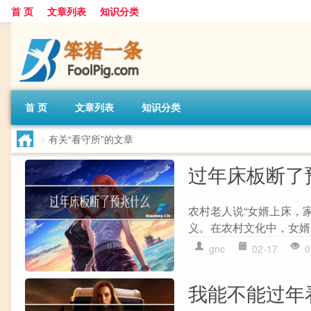
首 页
文章列表
知识分类
首 页
文章列表
知识分类
>
有关“看守所”的文章
过年床板断了
农村老人说“女婿上床，
义。在农村文化中，女婿
gnc
02-17
0
我能不能过年