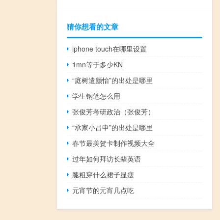
猜你想看的文章
iphone touch在哪里设置
1mn等于多少KN
“庭树遣颜怡”的出处是哪里
学生钢笔怎么用
张俊芳考研政治（张俊芳）
“承家小吕申”的出处是哪里
春节最美贺卡制作视频大全
过年如何拜访长辈英语
腿粗穿什么裙子显瘦
元宵节的元宵几点吃