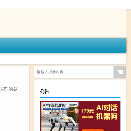
☚
着深刻的意
公告