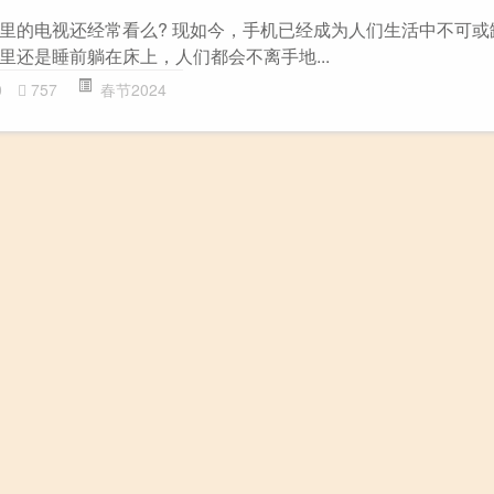
里的电视还经常看么? 现如今，手机已经成为人们生活中不可或
里还是睡前躺在床上，人们都会不离手地...
0
757
春节2024