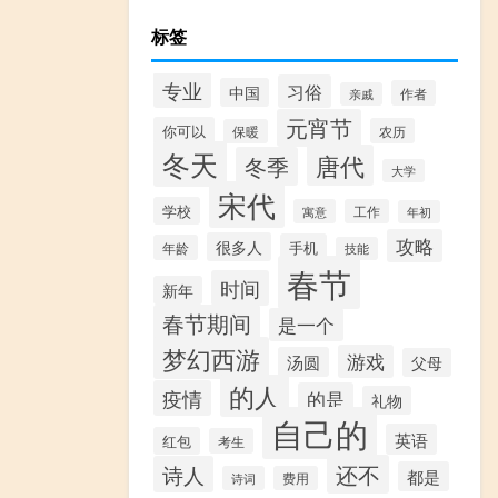
标签
专业
习俗
中国
作者
亲戚
元宵节
你可以
农历
保暖
冬天
唐代
冬季
大学
宋代
学校
寓意
工作
年初
攻略
很多人
手机
年龄
技能
春节
时间
新年
春节期间
是一个
梦幻西游
游戏
汤圆
父母
的人
疫情
的是
礼物
自己的
英语
红包
考生
还不
诗人
都是
诗词
费用