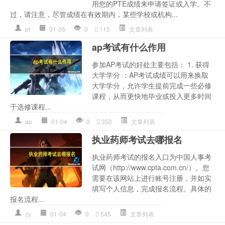
用您的PTE成绩来申请签证或入学。不
过，请注意，尽管成绩在有效期内，某些学校或机构...
pt
01-05
0
115
文章列表
ap考试有什么作用
参加AP考试的好处主要包括： 1. 获得
大学学分 ：AP考试成绩可以用来换取
大学学分，允许学生提前完成一些必修
课程，从而更快地毕业或投入更多时间
于选修课程...
ap
01-04
0
350
文章列表
执业药师考试去哪报名
执业药师考试的报名入口为中国人事考
试网（http://www.cpta.com.cn/）。您
需要在该网站上进行账号注册，并如实
填写个人信息，完成报名流程。具体的
报名流程...
zy
01-04
0
545
文章列表