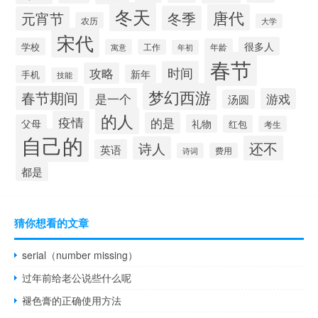
冬天
唐代
冬季
元宵节
农历
大学
宋代
很多人
学校
年龄
寓意
工作
年初
春节
时间
攻略
新年
手机
技能
梦幻西游
春节期间
是一个
游戏
汤圆
的人
疫情
的是
父母
礼物
红包
考生
自己的
还不
诗人
英语
诗词
费用
都是
猜你想看的文章
serial（number missing）
过年前给老公说些什么呢
褪色膏的正确使用方法