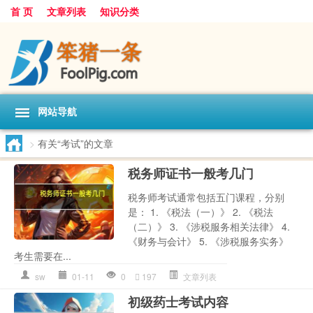
首 页
文章列表
知识分类
网站导航
>
有关“考试”的文章
税务师证书一般考几门
税务师考试通常包括五门课程，分别
是： 1. 《税法（一）》 2. 《税法
（二）》 3. 《涉税服务相关法律》 4.
《财务与会计》 5. 《涉税服务实务》
考生需要在...
sw
01-11
0
197
文章列表
初级药士考试内容