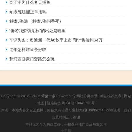
查干湖为什么冬天捕鱼
xp系统还能正常用吗
魁拔3海浪（魁拔3海问香死）
“倦游我梦镜湖秋”的出处是哪里
车评头条：奥迪新一代A8秋季上市 预计售价约64万
过年怎样炸鱼条好吃
梦幻西游豪门套路怎么玩
Copyright © 2012 - 2026
笨猪一条
Powered by
网站分类目录
|
精选推荐文章
|
网站
地图
|
疑难解答
粤ICP备10041730号
声明：本站内容来自互联网，如信息有错误可发邮件到f_fb#foxmail.com说明，我们
会及时纠正，谢谢
本站仅为个人兴趣爱好，不接盈利性广告及商业合作
小男孩