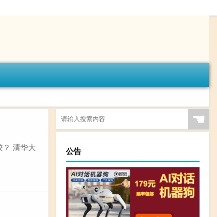
☚
校？ 清华大
公告