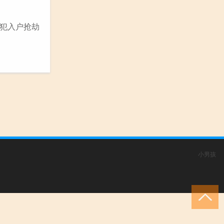
犯入户抢劫
小男孩