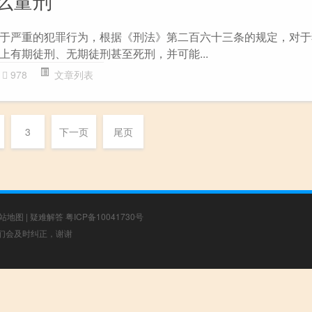
于严重的犯罪行为，根据《刑法》第二百六十三条的规定，对于
上有期徒刑、无期徒刑甚至死刑，并可能...
978
文章列表
3
下一页
尾页
站地图
|
疑难解答
粤ICP备10041730号
，我们会及时纠正，谢谢