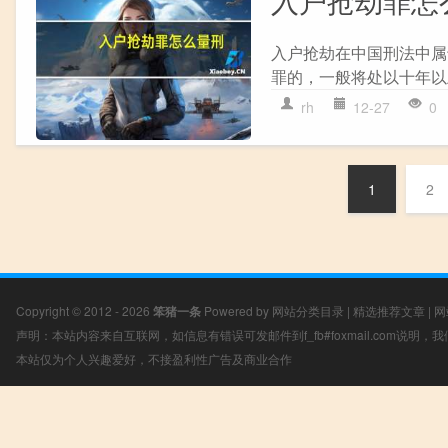
入户抢劫在中国刑法中属
罪的，一般将处以十年以
rh
12-27
0
1
2
Copyright © 2012 - 2026
笨猪一条
Powered by
网站分类目录
|
精选推荐文章
|
网
声明：本站内容来自互联网，如信息有错误可发邮件到f_fb#foxmail.com说明
本站仅为个人兴趣爱好，不接盈利性广告及商业合作