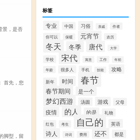
标签
专业
习俗
中国
作者
亲戚
背景，是否
元宵节
你可以
农历
保暖
冬天
唐代
冬季
大学
宋代
学校
寓意
工作
年初
攻略
很多人
手机
年龄
技能
春节
时间
新年
： 首先，您
春节期间
是一个
梦幻西游
游戏
汤圆
父母
的人
疫情
的是
礼物
自己的
英语
红包
考生
还不
诗人
都是
诗词
费用
您的脚型，留