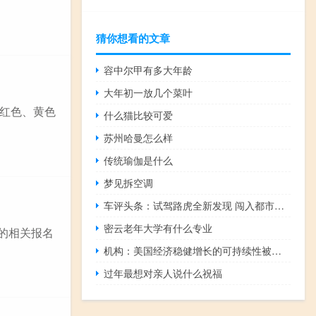
猜你想看的文章
容中尔甲有多大年龄
大年初一放几个菜叶
为红色、黄色
什么猫比较可爱
苏州哈曼怎么样
传统瑜伽是什么
梦见拆空调
车评头条：试驾路虎全新发现 闯入都市的荒野猛兽
密云老年大学有什么专业
书的相关报名
机构：美国经济稳健增长的可持续性被视为美元表现的关键
过年最想对亲人说什么祝福