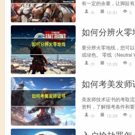
有一定的余量，让脚趾有足
rh
12-31
0
如何分辨火零
要分辨火零地线，您可以使用
或绿色。 零线（Neutral 
rh
12-29
0
如何考美发师
美发师技术证书的考取流程
资料，了解报考条件和要求。
rh
12-29
0
入户抢劫罪怎