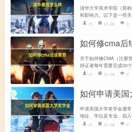
清华大学美术学院（简称
和影响力。以下是一些关键
rh
01-06
0
如何修cma后
关于如何修CMA（注册管
持证者每年需要完成30个
rh
01-06
0
如何申请美国
申请美国大学奖学金通常需
地址、学位及专业、拟入
rh
01-06
0