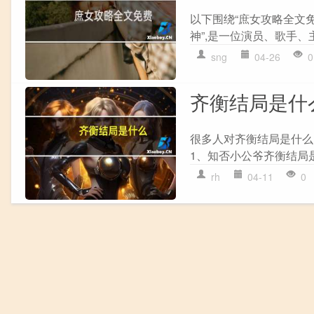
以下围绕“庶女攻略全文免
神”,是一位演员、歌手、
sng
04-26
0
齐衡结局是什
很多人对齐衡结局是什么
1、知否小公爷齐衡结局是
rh
04-11
0