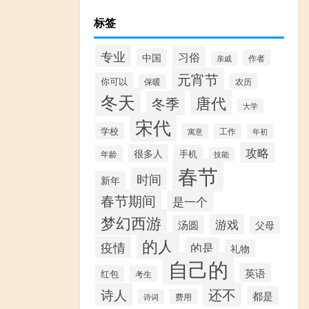
标签
专业
习俗
中国
作者
亲戚
元宵节
你可以
农历
保暖
冬天
唐代
冬季
大学
宋代
学校
寓意
工作
年初
攻略
很多人
手机
年龄
技能
春节
时间
新年
春节期间
是一个
梦幻西游
游戏
汤圆
父母
的人
疫情
的是
礼物
自己的
英语
红包
考生
还不
诗人
都是
诗词
费用