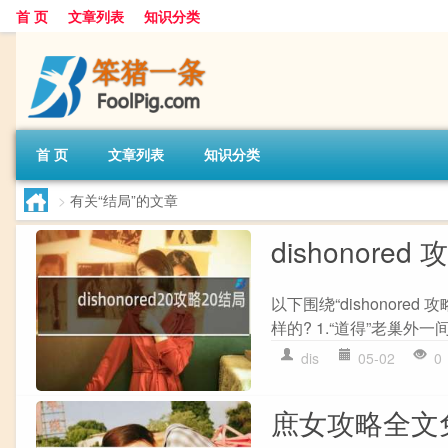
首 页
文章列表
知识分类
首 页
文章列表
知识分类
>
有关“结局”的文章
dishonored
以下围绕“dishonor
样的? 1.“道得”老巢外一间
dis
05-02
0
庶女攻略全文