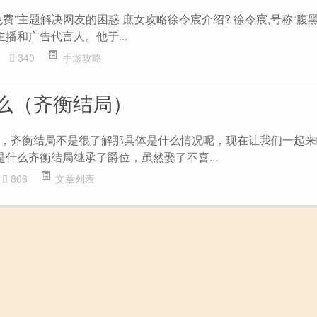
费”主题解决网友的困惑 庶女攻略徐令宸介绍? 徐令宸,号称“腹
主播和广告代言人。他于...
340
手游攻略
么（齐衡结局）
，齐衡结局不是很了解那具体是什么情况呢，现在让我们一起来
什么齐衡结局继承了爵位，虽然娶了不喜...
806
文章列表