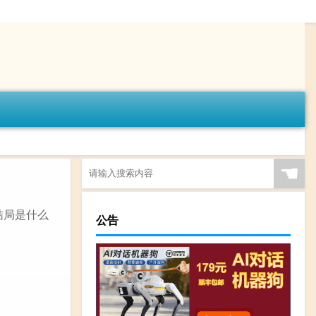
☚
沌结局是什么
公告