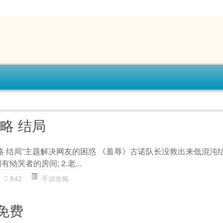
 攻略 结局
ed 攻略 结局”主题解决网友的困惑 《羞辱》古诺队长没救出来低混
有恸哭者的房间; 2.老...
842
手游攻略
免费