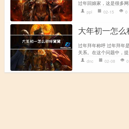
过年回娘家，这是很多网
ppl
02-15
0
大年初一怎么
过年拜年称呼 过年拜年
关系。在这个问题中，提
dnc
02-08
0