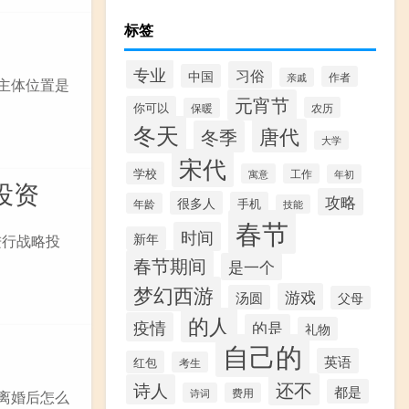
标签
专业
习俗
中国
作者
亲戚
主体位置是
元宵节
你可以
农历
保暖
冬天
唐代
冬季
大学
宋代
学校
寓意
工作
年初
投资
攻略
很多人
手机
年龄
技能
春节
时间
新年
L 进行战略投
春节期间
是一个
梦幻西游
游戏
汤圆
父母
的人
疫情
的是
礼物
自己的
英语
红包
考生
还不
诗人
都是
诗词
费用
离婚后怎么