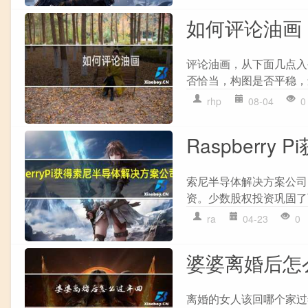
如何评论油画
评论油画，从下面几点入
否恰当，构图是否平稳，还
rhp
08-04
0
Raspber
索尼半导体解决方案公司(“SSS
资。少数股权投资巩固了两
ra
04-23
0
婆婆离婚后怎
离婚的女人该回哪个家过