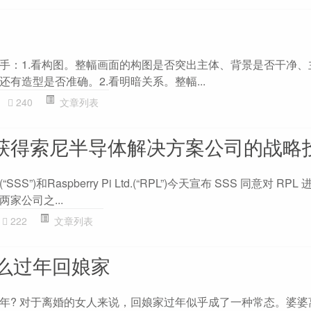
手：1.看构图。整幅画面的构图是否突出主体、背景是否干净、
有造型是否准确。2.看明暗关系。整幅...
240
文章列表
ry Pi获得索尼半导体解决方案公司的战略
”)和Raspberry Pi Ltd.(“RPL”)今天宣布 SSS 同意对 RP
家公司之...
222
文章列表
么过年回娘家
年? 对于离婚的女人来说，回娘家过年似乎成了一种常态。婆婆