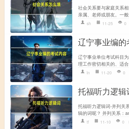
社会关系要与家庭关系相
亲属、老师或朋友。一般
sh
11-25
0
辽宁事业编的
辽宁事业单位考试科目为
理工作密切相关的、适合
ln
11-20
0
托福听力逻辑
托福听力逻辑词-并列关
辑的词呢？ 并列关系：and, furt
tf
11-10
0