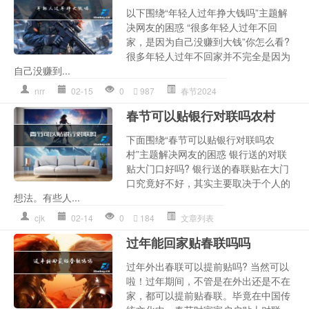
以下围绕“年轻人过年挣大钱吗”主题解
决网友的困惑 “很多年轻人过年不回
家，是因为自己没赚到大钱”你怎么看?
很多年轻人过年不回家并不完全是因为
自己没赚到...
nrr
02-15
0
987
春节2024
春节可以贴银行对联吗农村
下面围绕“春节可以贴银行对联吗农
村”主题解决网友的困惑 银行送的对联
贴大门口好吗? 银行送的春联贴在大门
口究竟好不好，其实主要取决于个人的
想法。有些人...
cjk
02-14
0
184
文章列表
过年能回家贴春联吗吗
过年外出春联可以提前贴吗? 当然可以
啦！过年期间，不管是在外出还是不在
家，都可以提前贴春联。毕竟在中国传