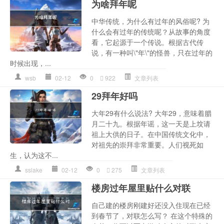
为啥拜年呢
中华传统，为什么有过年的风俗呢? 为
什么会有过年的传统呢？从故事的角度
看，它起源于一个传说。根据古代传
说，有一种叫\"年\"的怪兽，只在过年的
时候出现，...
wsb
02-12
0
922
文章列表
29拜年好吗
大年29有什么说法? 大年29，意味着腊
月二十九。根据年谣，这一天是上坟请
祖上大供的日子。在中国传统文化中，
对祖先的崇拜非常重要。人们视死如
生，认为这不...
sslake
02-12
0
275
文章列表
楼房过年屋里贴什么对联
自己建的楼房刚建好还没入住现在已经
到春节了，对联怎么写？ 在这个特殊的