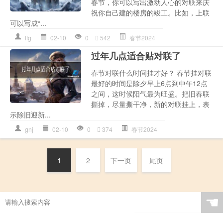
春节，你可以写出激动人心的对联来庆
祝你自己建的楼房的竣工。比如，上联
可以写成“...
lfg
02-10
0
542
春节2024
过年几点适合贴对联了
春节对联什么时间挂才好？ 春节挂对联
最好的时间是除夕早上6点到中午12点
之间，这时候阳气最为旺盛。把旧春联
撕掉，尽量撕干净，新的对联挂上，表
示除旧迎新...
gnj
02-10
0
374
春节2024
1
2
下一页
尾页
☚