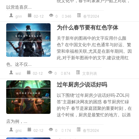
统文化中，春节时家家户户贴上对联，
以营造喜庆...
gnn
02-12
0
346
春节2024
为什么春节要有红色字体
关于新年的图画中的文字应用什么颜
色? 在中国文化中,红色通常与好运、繁
荣和幸福相关联,尤其是在新年期间。因
此,对于新年图画中的文字,建议使用红
色。这不仅...
wsl
02-12
0
874
文章列表
过年厨房少说话好吗
以下围绕“过年厨房少说话好吗-ZOL问
答”主题解决网友的困惑 春节厨房忙碌
的句子 春节是家庭团聚的重要时刻，在
这个时候，厨房是最繁忙的地方。以酒
店为例，...
gnc
02-12
0
174
春节2024