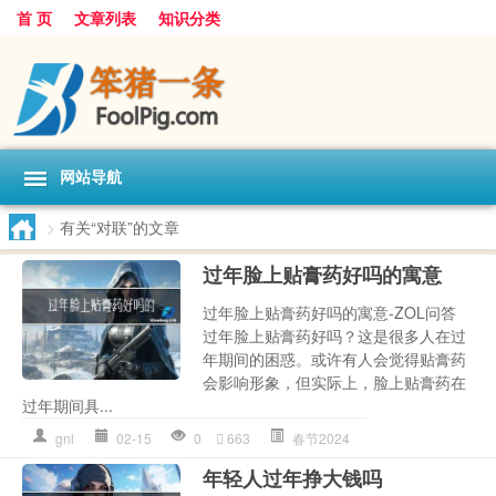
首 页
文章列表
知识分类
网站导航
>
有关“对联”的文章
过年脸上贴膏药好吗的寓意
过年脸上贴膏药好吗的寓意-ZOL问答
过年脸上贴膏药好吗？这是很多人在过
年期间的困惑。或许有人会觉得贴膏药
会影响形象，但实际上，脸上贴膏药在
过年期间具...
gnl
02-15
0
663
春节2024
年轻人过年挣大钱吗