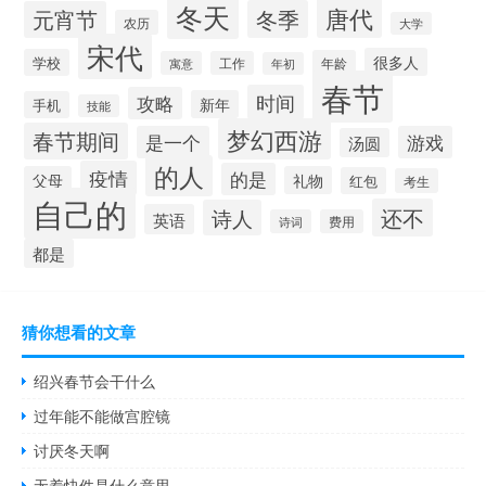
冬天
唐代
冬季
元宵节
农历
大学
宋代
很多人
学校
年龄
寓意
工作
年初
春节
时间
攻略
新年
手机
技能
梦幻西游
春节期间
是一个
游戏
汤圆
的人
疫情
的是
父母
礼物
红包
考生
自己的
还不
诗人
英语
诗词
费用
都是
猜你想看的文章
绍兴春节会干什么
过年能不能做宫腔镜
讨厌冬天啊
无着快件是什么意思