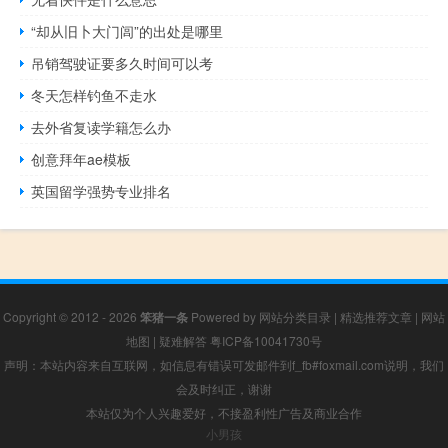
“却从旧卜大门闾”的出处是哪里
吊销驾驶证要多久时间可以考
冬天怎样钓鱼不走水
去外省复读学籍怎么办
创意拜年ae模板
英国留学强势专业排名
Copyright © 2012 - 2026
笨猪一条
Powered by
网站分类目录
|
精选推荐文章
|
网站
地图
|
疑难解答
粤ICP备10041730号
声明：本站内容来自互联网，如信息有错误可发邮件到f_fb#foxmail.com说明，我们
会及时纠正，谢谢
本站仅为个人兴趣爱好，不接盈利性广告及商业合作
小男孩